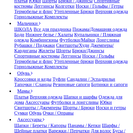
платья
Юбки
Шорты
Брюки / Джинсы
Спортивные
костюмы
Леггинсы
Колготки
Носки / Гольфы / Гетры
Термобелье и флис
Утепленные Брюки
Верхняя одежда
Горнолыжные Комплекты
Мальчики
ШКОЛА
Все для праздника
Пижама/Домашняя одежда
Боди
Нижнее белье / Халаты
Купальники / Пляжная
одежда
Комбинезоны
Футболки/Майки
Лонгсливы
Рубашки / Пиджаки
Свитшоты/Худи
Джемперы/
Кардиганы
Жилеты
Шорты
Брюки/Джинсы
Спортивные костюмы
Леггинсы
Носки / Гольфы
Термобелье и флис
Утепленные брюки
Верхняя одежда
Горнолыжные Комплекты
Обувь
Кроссовки и кеды
Туфли
Сандалии / Эспадрильи
Тапочки / Сланцы
Резиновые сапоги
Ботинки и сапоги
Мамы
Платья
Верхняя одежда
Шапки и шарфы
Одежда для
дома
Аксессуары
Футболки и лонгсливы
Юбки
Свитшоты / Джемперы
Шорты / Брюки
Носки и гетры
Сумки
Обувь
Очки / Оправы
Аксессуары
Шапки / Береты / Капоры
Панамы / Кепки
Шарфы /
Шейные платки
Варежки / Перчатки
Для волос
Бусы /