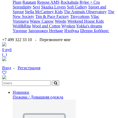
Plum
Ratatam
Repose AMS
Rockahula
Rylee + Cru
Serendipity
Sevi
Skazka Lovers
Soft Gallery
Sproet and
Sprout
Stella McCartney Kids
The Animals Observatory
The
New Society
Tim & Puce Factory
Tinycottons
Vilac
Voronaya
Wauw Capow
Weedo
Weekend House Kids
Wolf&Rita
Wool and Cotton
Wynken
Yokka's dreams
Yporque
Запорожец Heritage
Изобука
Шерри Боббинс
+7 499 322 33 10
-
Перезвоните мне
0 руб
(
0
)
Вход
-
Регистрация
Новинки
Пижама / Домашняя одежда