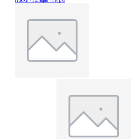
Носки / Гольфы / Гетры