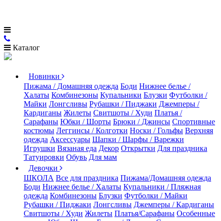
Каталог
Новинки
Пижама / Домашняя одежда
Боди
Нижнее белье /
Халаты
Комбинезоны
Купальники
Блузки
Футболки /
Майки
Лонгсливы
Рубашки / Пиджаки
Джемперы /
Кардиганы
Жилеты
Свитшоты / Худи
Платья /
Сарафаны
Юбки / Шорты
Брюки / Джинсы
Спортивные
костюмы
Леггинсы / Колготки
Носки / Гольфы
Верхняя
одежда
Аксессуары
Шапки / Шарфы / Варежки
Игрушки
Вязаная еда
Декор
Открытки
Для праздника
Татуировки
Обувь
Для мам
Девочки
ШКОЛА
Все для праздника
Пижама/Домашняя одежда
Боди
Нижнее белье / Халаты
Купальники / Пляжная
одежда
Комбинезоны
Блузки
Футболки / Майки
Рубашки / Пиджаки
Лонгсливы
Джемперы / Кардиганы
Свитшоты / Худи
Жилеты
Платья/Сарафаны
Особенные