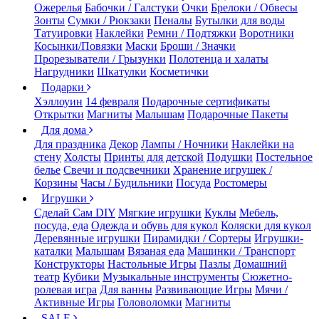
Ожерелья
Бабочки / Галстуки
Очки
Брелоки / Обвесы
Зонты
Сумки / Рюкзаки
Пеналы
Бутылки для воды
Татуировки
Наклейки
Ремни / Подтяжки
Воротники
Косынки/Повязки
Маски
Броши / Значки
Прорезыватели / Грызунки
Полотенца и халаты
Нагрудники
Шкатулки
Косметички
Подарки
Хэллоуин
14 февраля
Подарочные сертификаты
Открытки
Магниты
Малышам
Подарочные Пакеты
Для дома
Для праздника
Декор
Лампы / Ночники
Наклейки на
стену
Холсты
Принты для детской
Подушки
Постельное
белье
Свечи и подсвечники
Хранение игрушек /
Корзины
Часы / Будильники
Посуда
Ростомеры
Игрушки
Сделай Сам DIY
Мягкие игрушки
Куклы
Мебель,
посуда, еда
Одежда и обувь для кукол
Коляски для кукол
Деревянные игрушки
Пирамидки / Сортеры
Игрушки-
каталки
Малышам
Вязаная еда
Машинки / Транспорт
Конструкторы
Настольные Игры
Пазлы
Домашний
театр
Кубики
Музыкальные инструменты
Сюжетно-
ролевая игра
Для ванны
Развивающие Игры
Мячи /
Активные Игры
Головоломки
Магниты
SALE