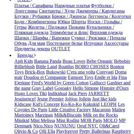
Платья / Сарафаны
Нарядные платья
Футболки /
Лонгсливы
Свитшоты / Худи
Джемперы / Кардиганы
Блузки / Рубашки
Брюки / Джинсы
Леггинсы / Колготки
Боди / Комбинезоны
Юбки
Шорты
Носки / Гольфы /
Гетры
Жилеты / Пиджаки
Пижама
Купальники /
Пляжная одежда
Термобелье и флис
Верхняя одежда
Шапки / Шарфы / Варежки
Сумки / Рюкзаки / Пеналы
Обувь
Для мам
Постельное белье
Игрушки
Аксессуары
Предметы декора
OUTLET
Бренды
Apli Kids
Banana Panda
Beau Loves
Bebe Organic
Bebobio
Billieblush
Bittle Land
Boatilus
BOBO CHOSES
Bonton
Toys
Brick-Box
Bukowski
C'era una volta
Coreyagi
Doma
teatr
Doudou et Compagnie
Egmont Toys
Emile et Ida
Fina
Ejerique
Fred's World by Green Cotton
Gallucci
Gardner and
the gang
Gray Label
Gosoaky
Hello Simone
Histoire d'Ours
Hugo Loves Tiki
Indikidual
Jack Piers
JARRETT
Jesuisencp!
Jeune Premier
Jolijou
Jollein
Just like kids
Kidscase
Kid's Concept
Ko-Ko-Ko
Kukukid
LEOPH
Les
Coyotes De Paris
Little Creative Factory
Macarons
Maileg
Marioinex
Marzipan
Milk&Biscuits
Milk on the Rocks
Minikid
Mini Melissa
Mini Rodini
MOB Paris
MOLO
MP
Denmark
Nico.Nico
NUNUNU
Oeuf NYC
Oli&Carol
Olivio & Co
Olli Ella
Playforever
Pretty Ballerinas
Raspberry