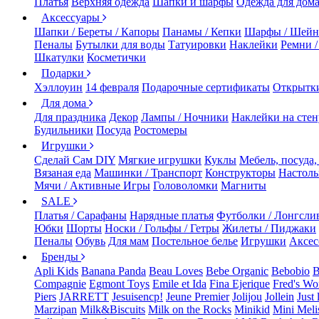
Платья
Верхняя одежда
Шапки и шарфы
Одежда для дом
Аксессуары
Шапки / Береты / Капоры
Панамы / Кепки
Шарфы / Шейн
Пеналы
Бутылки для воды
Татуировки
Наклейки
Ремни 
Шкатулки
Косметички
Подарки
Хэллоуин
14 февраля
Подарочные сертификаты
Открытк
Для дома
Для праздника
Декор
Лампы / Ночники
Наклейки на стен
Будильники
Посуда
Ростомеры
Игрушки
Сделай Сам DIY
Мягкие игрушки
Куклы
Мебель, посуда,
Вязаная еда
Машинки / Транспорт
Конструкторы
Настол
Мячи / Активные Игры
Головоломки
Магниты
SALE
Платья / Сарафаны
Нарядные платья
Футболки / Лонгсли
Юбки
Шорты
Носки / Гольфы / Гетры
Жилеты / Пиджаки
Пеналы
Обувь
Для мам
Постельное белье
Игрушки
Аксес
Бренды
Apli Kids
Banana Panda
Beau Loves
Bebe Organic
Bebobio
B
Compagnie
Egmont Toys
Emile et Ida
Fina Ejerique
Fred's Wo
Piers
JARRETT
Jesuisencp!
Jeune Premier
Jolijou
Jollein
Just 
Marzipan
Milk&Biscuits
Milk on the Rocks
Minikid
Mini Meli