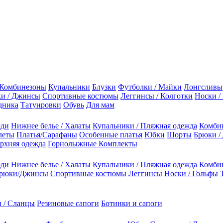
Комбинезоны
Купальники
Блузки
Футболки / Майки
Лонгсливы
и / Джинсы
Спортивные костюмы
Леггинсы / Колготки
Носки /
дника
Татуировки
Обувь
Для мам
оди
Нижнее белье / Халаты
Купальники / Пляжная одежда
Комби
леты
Платья/Сарафаны
Особенные платья
Юбки
Шорты
Брюки /
рхняя одежда
Горнолыжные Комплекты
оди
Нижнее белье / Халаты
Купальники / Пляжная одежда
Комби
рюки/Джинсы
Спортивные костюмы
Леггинсы
Носки / Гольфы
 / Сланцы
Резиновые сапоги
Ботинки и сапоги