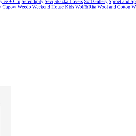
ylee + Cru
Serendipity
Sevi
Skazka Lovers
Soft Gallery
Sproet and Sp
 Capow
Weedo
Weekend House Kids
Wolf&Rita
Wool and Cotton
W