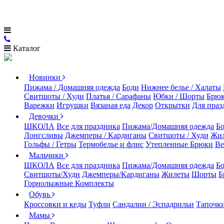
Каталог
Новинки
Пижама / Домашняя одежда
Боди
Нижнее белье / Халаты
Свитшоты / Худи
Платья / Сарафаны
Юбки / Шорты
Брюк
Варежки
Игрушки
Вязаная еда
Декор
Открытки
Для праз
Девочки
ШКОЛА
Все для праздника
Пижама/Домашняя одежда
Б
Лонгсливы
Джемперы / Кардиганы
Свитшоты / Худи
Жи
Гольфы / Гетры
Термобелье и флис
Утепленные Брюки
Ве
Мальчики
ШКОЛА
Все для праздника
Пижама/Домашняя одежда
Б
Свитшоты/Худи
Джемперы/Кардиганы
Жилеты
Шорты
Б
Горнолыжные Комплекты
Обувь
Кроссовки и кеды
Туфли
Сандалии / Эспадрильи
Тапочки
Мамы