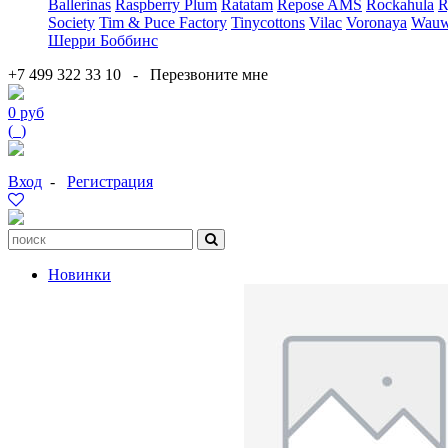
Ballerinas
Raspberry Plum
Ratatam
Repose AMS
Rockahula
R
Society
Tim & Puce Factory
Tinycottons
Vilac
Voronaya
Wauw
Шерри Боббинс
+7 499 322 33 10
-
Перезвоните мне
0 руб
(
0
)
Вход
-
Регистрация
Новинки