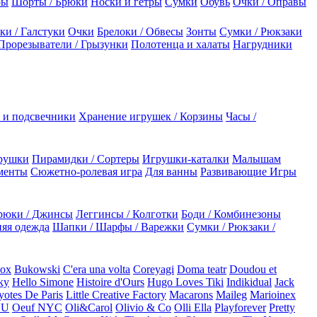
ры
Шорты / Брюки
Носки и гетры
Сумки
Обувь
Очки / Оправы
ки / Галстуки
Очки
Брелоки / Обвесы
Зонты
Сумки / Рюкзаки
Прорезыватели / Грызунки
Полотенца и халаты
Нагрудники
 и подсвечники
Хранение игрушек / Корзины
Часы /
рушки
Пирамидки / Сортеры
Игрушки-каталки
Малышам
менты
Сюжетно-ролевая игра
Для ванны
Развивающие Игры
рюки / Джинсы
Леггинсы / Колготки
Боди / Комбинезоны
яя одежда
Шапки / Шарфы / Варежки
Сумки / Рюкзаки /
Box
Bukowski
C'era una volta
Coreyagi
Doma teatr
Doudou et
ky
Hello Simone
Histoire d'Ours
Hugo Loves Tiki
Indikidual
Jack
otes De Paris
Little Creative Factory
Macarons
Maileg
Marioinex
NU
Oeuf NYC
Oli&Carol
Olivio & Co
Olli Ella
Playforever
Pretty