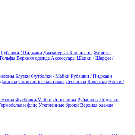
Рубашки / Пиджаки
Джемперы / Кардиганы
Жилеты
 Гольфы
Верхняя одежда
Аксессуары
Шапки / Шарфы /
незоны
Блузки
Футболки / Майки
Рубашки / Пиджаки
 Джинсы
Спортивные костюмы
Леггинсы
Колготки
Носки /
незоны
Футболки/Майки
Лонгсливы
Рубашки / Пиджаки
Термобелье и флис
Утепленные брюки
Верхняя одежда