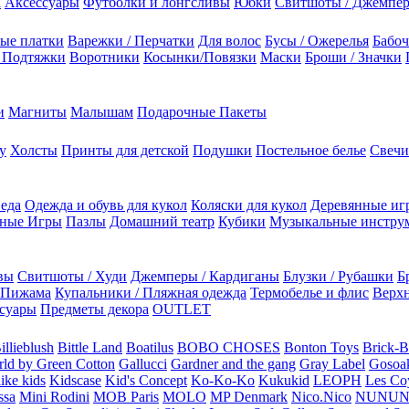
а
Аксессуары
Футболки и лонгсливы
Юбки
Свитшоты / Джемпе
ые платки
Варежки / Перчатки
Для волос
Бусы / Ожерелья
Бабоч
/ Подтяжки
Воротники
Косынки/Повязки
Маски
Броши / Значки
и
Магниты
Малышам
Подарочные Пакеты
у
Холсты
Принты для детской
Подушки
Постельное белье
Свечи
 еда
Одежда и обувь для кукол
Коляски для кукол
Деревянные иг
ьные Игры
Пазлы
Домашний театр
Кубики
Музыкальные инстру
вы
Свитшоты / Худи
Джемперы / Кардиганы
Блузки / Рубашки
Б
Пижама
Купальники / Пляжная одежда
Термобелье и флис
Верхн
суары
Предметы декора
OUTLET
illieblush
Bittle Land
Boatilus
BOBO CHOSES
Bonton Toys
Brick-
rld by Green Cotton
Gallucci
Gardner and the gang
Gray Label
Gosoa
like kids
Kidscase
Kid's Concept
Ko-Ko-Ko
Kukukid
LEOPH
Les Coy
ssa
Mini Rodini
MOB Paris
MOLO
MP Denmark
Nico.Nico
NUNU