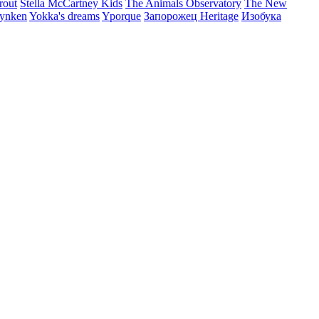
rout
Stella McCartney Kids
The Animals Observatory
The New
ynken
Yokka's dreams
Yporque
Запорожец Heritage
Изобука