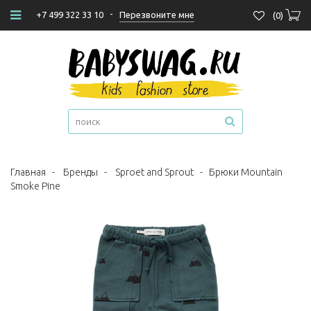
-
Перезвоните мне
+7 499 322 33 10
(
0
)
Главная
-
Бренды
-
Sproet and Sprout
-
Брюки Mountain
Smoke Pine