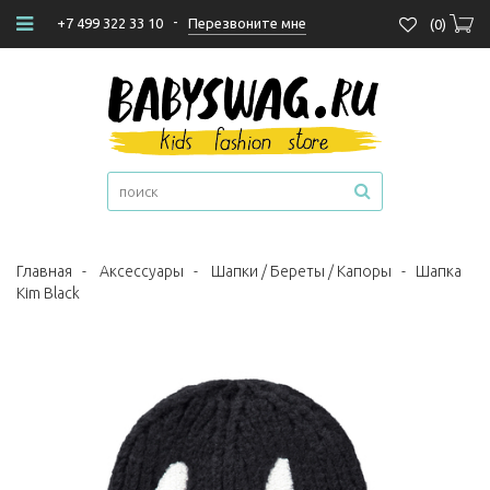
-
Перезвоните мне
+7 499 322 33 10
(
0
)
Главная
-
Аксессуары
-
Шапки / Береты / Капоры
-
Шапка
Kim Black