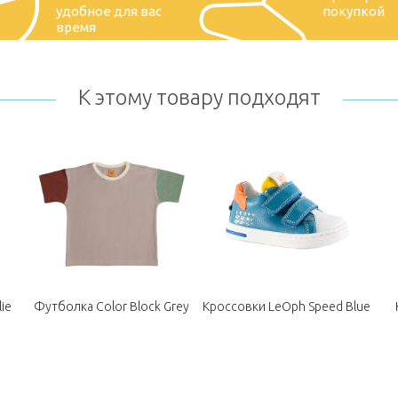
удобное для вас
покупкой
время
К этому товару подходят
lie
Футболка Color Block Grey
Кроссовки LeOph Speed Blue