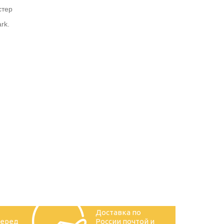
стер
rk.
Доставка по
перед
России почтой и