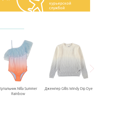
курьерской
службой
Купальник Nilla Summer
Джемпер Gillis Windy Dip Dye
Куртка Hay
Rainbow