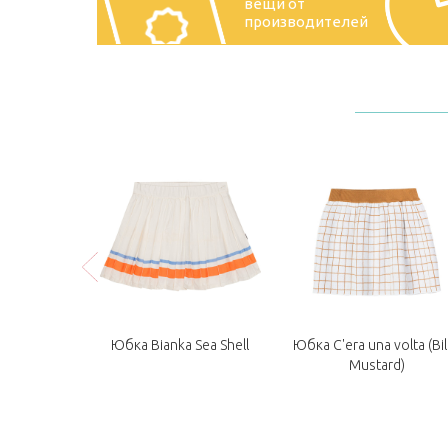
вещи от
производителей
lpine Glow
Юбка Bianka Sea Shell
Юбка C'era una volta (Bil
Mustard)