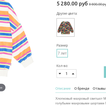
5 280.00 руб
8 800.00 р
Другие цвета:
Размер
7 лет
Кол-во:
ия
Описание
О бренде
Отзывы 
Хлопковый махровый свитшот Mo
голубыми махровыми шортами 