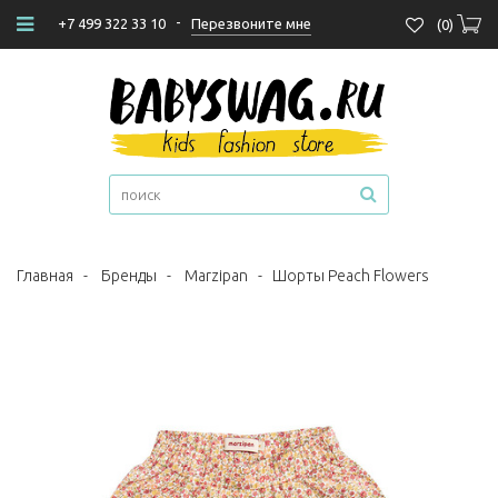
-
Перезвоните мне
+7 499 322 33 10
(
0
)
Главная
-
Бренды
-
Marzipan
-
Шорты Peach Flowers