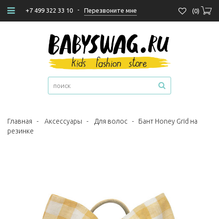
-
Перезвоните мне
+7 499 322 33 10
(
0
)
Главная
-
Аксессуары
-
Для волос
-
Бант Honey Grid на
резинке