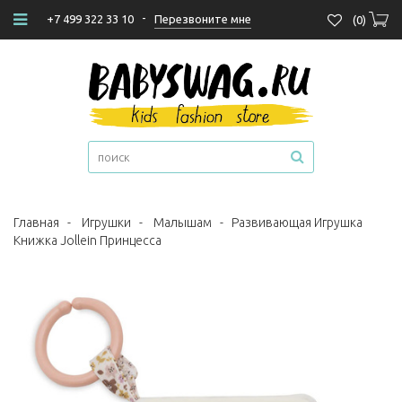
-
Перезвоните мне
+7 499 322 33 10
(
0
)
Главная
-
Игрушки
-
Малышам
-
Развивающая Игрушка
Книжка Jollein Принцесса