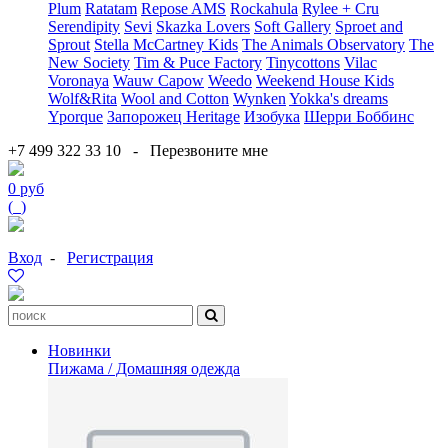
Plum
Ratatam
Repose AMS
Rockahula
Rylee + Cru
Serendipity
Sevi
Skazka Lovers
Soft Gallery
Sproet and
Sprout
Stella McCartney Kids
The Animals Observatory
The
New Society
Tim & Puce Factory
Tinycottons
Vilac
Voronaya
Wauw Capow
Weedo
Weekend House Kids
Wolf&Rita
Wool and Cotton
Wynken
Yokka's dreams
Yporque
Запорожец Heritage
Изобука
Шерри Боббинс
+7 499 322 33 10
-
Перезвоните мне
0 руб
(
0
)
Вход
-
Регистрация
Новинки
Пижама / Домашняя одежда