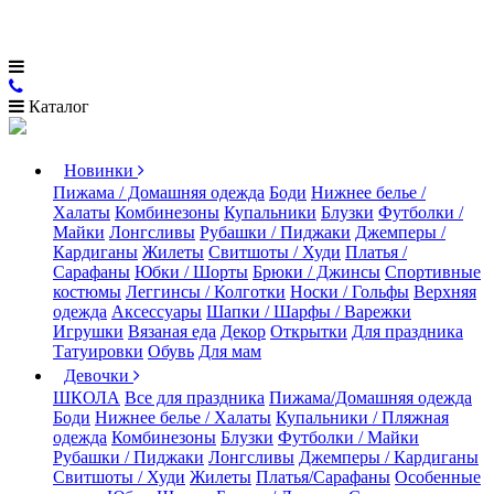
Каталог
Новинки
Пижама / Домашняя одежда
Боди
Нижнее белье /
Халаты
Комбинезоны
Купальники
Блузки
Футболки /
Майки
Лонгсливы
Рубашки / Пиджаки
Джемперы /
Кардиганы
Жилеты
Свитшоты / Худи
Платья /
Сарафаны
Юбки / Шорты
Брюки / Джинсы
Спортивные
костюмы
Леггинсы / Колготки
Носки / Гольфы
Верхняя
одежда
Аксессуары
Шапки / Шарфы / Варежки
Игрушки
Вязаная еда
Декор
Открытки
Для праздника
Татуировки
Обувь
Для мам
Девочки
ШКОЛА
Все для праздника
Пижама/Домашняя одежда
Боди
Нижнее белье / Халаты
Купальники / Пляжная
одежда
Комбинезоны
Блузки
Футболки / Майки
Рубашки / Пиджаки
Лонгсливы
Джемперы / Кардиганы
Свитшоты / Худи
Жилеты
Платья/Сарафаны
Особенные