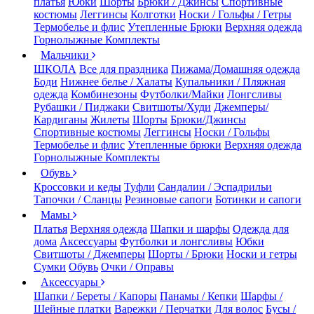
платья
Юбки
Шорты
Брюки / Джинсы
Спортивные
костюмы
Леггинсы
Колготки
Носки / Гольфы / Гетры
Термобелье и флис
Утепленные Брюки
Верхняя одежда
Горнолыжные Комплекты
Мальчики
ШКОЛА
Все для праздника
Пижама/Домашняя одежда
Боди
Нижнее белье / Халаты
Купальники / Пляжная
одежда
Комбинезоны
Футболки/Майки
Лонгсливы
Рубашки / Пиджаки
Свитшоты/Худи
Джемперы/
Кардиганы
Жилеты
Шорты
Брюки/Джинсы
Спортивные костюмы
Леггинсы
Носки / Гольфы
Термобелье и флис
Утепленные брюки
Верхняя одежда
Горнолыжные Комплекты
Обувь
Кроссовки и кеды
Туфли
Сандалии / Эспадрильи
Тапочки / Сланцы
Резиновые сапоги
Ботинки и сапоги
Мамы
Платья
Верхняя одежда
Шапки и шарфы
Одежда для
дома
Аксессуары
Футболки и лонгсливы
Юбки
Свитшоты / Джемперы
Шорты / Брюки
Носки и гетры
Сумки
Обувь
Очки / Оправы
Аксессуары
Шапки / Береты / Капоры
Панамы / Кепки
Шарфы /
Шейные платки
Варежки / Перчатки
Для волос
Бусы /