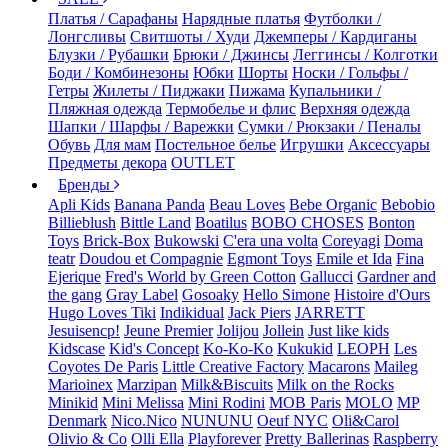
Платья / Сарафаны
Нарядные платья
Футболки /
Лонгсливы
Свитшоты / Худи
Джемперы / Кардиганы
Блузки / Рубашки
Брюки / Джинсы
Леггинсы / Колготки
Боди / Комбинезоны
Юбки
Шорты
Носки / Гольфы /
Гетры
Жилеты / Пиджаки
Пижама
Купальники /
Пляжная одежда
Термобелье и флис
Верхняя одежда
Шапки / Шарфы / Варежки
Сумки / Рюкзаки / Пеналы
Обувь
Для мам
Постельное белье
Игрушки
Аксессуары
Предметы декора
OUTLET
Бренды
Apli Kids
Banana Panda
Beau Loves
Bebe Organic
Bebobio
Billieblush
Bittle Land
Boatilus
BOBO CHOSES
Bonton
Toys
Brick-Box
Bukowski
C'era una volta
Coreyagi
Doma
teatr
Doudou et Compagnie
Egmont Toys
Emile et Ida
Fina
Ejerique
Fred's World by Green Cotton
Gallucci
Gardner and
the gang
Gray Label
Gosoaky
Hello Simone
Histoire d'Ours
Hugo Loves Tiki
Indikidual
Jack Piers
JARRETT
Jesuisencp!
Jeune Premier
Jolijou
Jollein
Just like kids
Kidscase
Kid's Concept
Ko-Ko-Ko
Kukukid
LEOPH
Les
Coyotes De Paris
Little Creative Factory
Macarons
Maileg
Marioinex
Marzipan
Milk&Biscuits
Milk on the Rocks
Minikid
Mini Melissa
Mini Rodini
MOB Paris
MOLO
MP
Denmark
Nico.Nico
NUNUNU
Oeuf NYC
Oli&Carol
Olivio & Co
Olli Ella
Playforever
Pretty Ballerinas
Raspberry