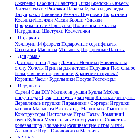
Ожерелья
Бабочки / Галстуки
Очки
Брелоки / Обвесы
Зонты
Сумки / Рюкзаки
Пеналы
Бутылки для воды
Татуировки
Наклейки
Ремни / Подтяжки
Воротники
Косынки/Повязки
Маски
Броши / Значки
Прорезыватели / Грызунки
Полотенца и халаты
Нагрудники
Шкатулки
Косметички
Подарки
Хэллоуин
14 февраля
Подарочные сертификаты
Открытки
Магниты
Малышам
Подарочные Пакеты
Для дома
Для праздника
Декор
Лампы / Ночники
Наклейки на
стену
Холсты
Принты для детской
Подушки
Постельное
белье
Свечи и подсвечники
Хранение игрушек /
Корзины
Часы / Будильники
Посуда
Ростомеры
Игрушки
Сделай Сам DIY
Мягкие игрушки
Куклы
Мебель,
посуда, еда
Одежда и обувь для кукол
Коляски для кукол
Деревянные игрушки
Пирамидки / Сортеры
Игрушки-
каталки
Малышам
Вязаная еда
Машинки / Транспорт
Конструкторы
Настольные Игры
Пазлы
Домашний
театр
Кубики
Музыкальные инструменты
Сюжетно-
ролевая игра
Для ванны
Развивающие Игры
Мячи /
Активные Игры
Головоломки
Магниты
SALE