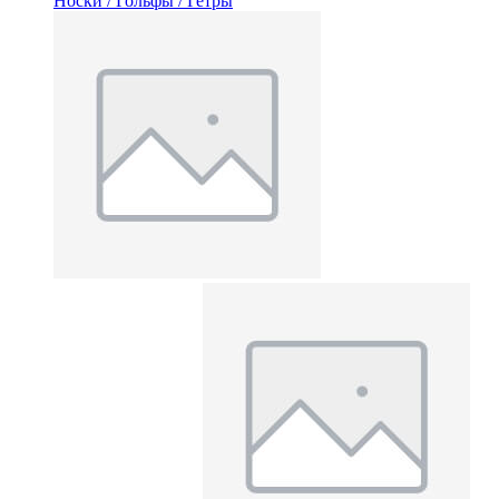
Носки / Гольфы / Гетры