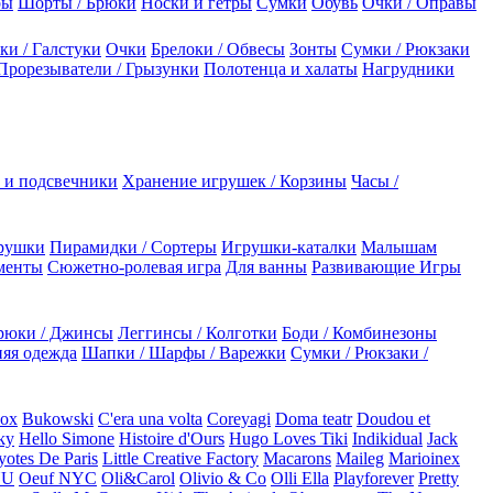
ры
Шорты / Брюки
Носки и гетры
Сумки
Обувь
Очки / Оправы
ки / Галстуки
Очки
Брелоки / Обвесы
Зонты
Сумки / Рюкзаки
Прорезыватели / Грызунки
Полотенца и халаты
Нагрудники
 и подсвечники
Хранение игрушек / Корзины
Часы /
рушки
Пирамидки / Сортеры
Игрушки-каталки
Малышам
менты
Сюжетно-ролевая игра
Для ванны
Развивающие Игры
рюки / Джинсы
Леггинсы / Колготки
Боди / Комбинезоны
яя одежда
Шапки / Шарфы / Варежки
Сумки / Рюкзаки /
Box
Bukowski
C'era una volta
Coreyagi
Doma teatr
Doudou et
ky
Hello Simone
Histoire d'Ours
Hugo Loves Tiki
Indikidual
Jack
otes De Paris
Little Creative Factory
Macarons
Maileg
Marioinex
NU
Oeuf NYC
Oli&Carol
Olivio & Co
Olli Ella
Playforever
Pretty