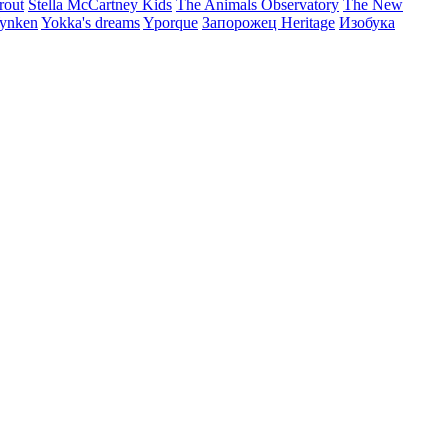
rout
Stella McCartney Kids
The Animals Observatory
The New
ynken
Yokka's dreams
Yporque
Запорожец Heritage
Изобука