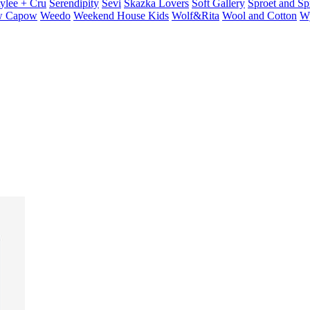
ylee + Cru
Serendipity
Sevi
Skazka Lovers
Soft Gallery
Sproet and Sp
 Capow
Weedo
Weekend House Kids
Wolf&Rita
Wool and Cotton
W