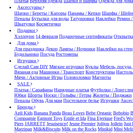
Платья
Верхняя одежда
Шапки и шарфы
Одежда для дом
Аксессуары
Шапки / Береты / Капоры
Панамы / Кепки
Шарфы / Шейн
Пеналы
Бутылки для воды
Татуировки
Наклейки
Ремни 
Шкатулки
Косметички
Подарки
Хэллоуин
14 февраля
Подарочные сертификаты
Открытк
Для дома
Для праздника
Декор
Лампы / Ночники
Наклейки на стен
Будильники
Посуда
Ростомеры
Игрушки
Сделай Сам DIY
Мягкие игрушки
Куклы
Мебель, посуда,
Вязаная еда
Машинки / Транспорт
Конструкторы
Настол
Мячи / Активные Игры
Головоломки
Магниты
SALE
Платья / Сарафаны
Нарядные платья
Футболки / Лонгсли
Юбки
Шорты
Носки / Гольфы / Гетры
Жилеты / Пиджаки
Пеналы
Обувь
Для мам
Постельное белье
Игрушки
Аксес
Бренды
Apli Kids
Banana Panda
Beau Loves
Bebe Organic
Bebobio
B
Compagnie
Egmont Toys
Emile et Ida
Fina Ejerique
Fred's Wo
Piers
JARRETT
Jesuisencp!
Jeune Premier
Jolijou
Jollein
Just 
Marzipan
Milk&Biscuits
Milk on the Rocks
Minikid
Mini Meli