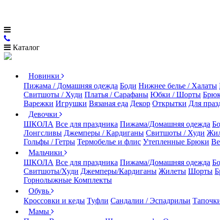
Каталог
Новинки
Пижама / Домашняя одежда
Боди
Нижнее белье / Халаты
Свитшоты / Худи
Платья / Сарафаны
Юбки / Шорты
Брюк
Варежки
Игрушки
Вязаная еда
Декор
Открытки
Для праз
Девочки
ШКОЛА
Все для праздника
Пижама/Домашняя одежда
Б
Лонгсливы
Джемперы / Кардиганы
Свитшоты / Худи
Жи
Гольфы / Гетры
Термобелье и флис
Утепленные Брюки
Ве
Мальчики
ШКОЛА
Все для праздника
Пижама/Домашняя одежда
Б
Свитшоты/Худи
Джемперы/Кардиганы
Жилеты
Шорты
Б
Горнолыжные Комплекты
Обувь
Кроссовки и кеды
Туфли
Сандалии / Эспадрильи
Тапочки
Мамы