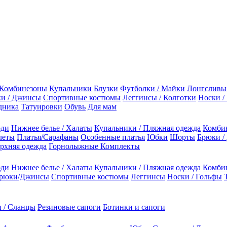
Комбинезоны
Купальники
Блузки
Футболки / Майки
Лонгсливы
и / Джинсы
Спортивные костюмы
Леггинсы / Колготки
Носки /
дника
Татуировки
Обувь
Для мам
оди
Нижнее белье / Халаты
Купальники / Пляжная одежда
Комби
леты
Платья/Сарафаны
Особенные платья
Юбки
Шорты
Брюки /
рхняя одежда
Горнолыжные Комплекты
оди
Нижнее белье / Халаты
Купальники / Пляжная одежда
Комби
рюки/Джинсы
Спортивные костюмы
Леггинсы
Носки / Гольфы
 / Сланцы
Резиновые сапоги
Ботинки и сапоги