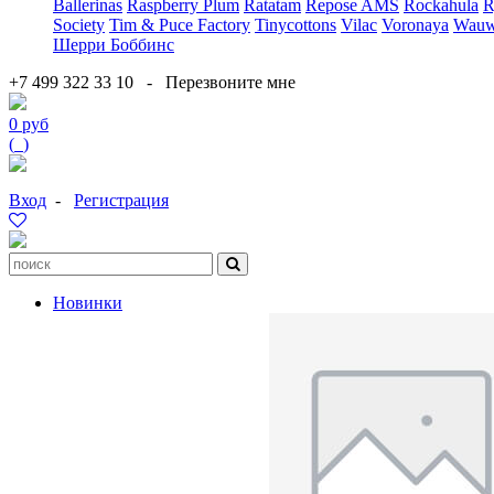
Ballerinas
Raspberry Plum
Ratatam
Repose AMS
Rockahula
R
Society
Tim & Puce Factory
Tinycottons
Vilac
Voronaya
Wauw
Шерри Боббинс
+7 499 322 33 10
-
Перезвоните мне
0 руб
(
0
)
Вход
-
Регистрация
Новинки