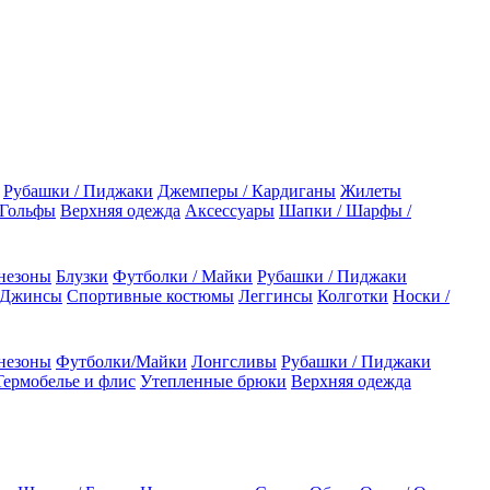
Рубашки / Пиджаки
Джемперы / Кардиганы
Жилеты
 Гольфы
Верхняя одежда
Аксессуары
Шапки / Шарфы /
незоны
Блузки
Футболки / Майки
Рубашки / Пиджаки
 Джинсы
Спортивные костюмы
Леггинсы
Колготки
Носки /
незоны
Футболки/Майки
Лонгсливы
Рубашки / Пиджаки
Термобелье и флис
Утепленные брюки
Верхняя одежда