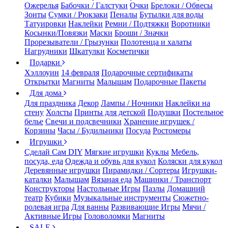
Ожерелья
Бабочки / Галстуки
Очки
Брелоки / Обвесы
Зонты
Сумки / Рюкзаки
Пеналы
Бутылки для воды
Татуировки
Наклейки
Ремни / Подтяжки
Воротники
Косынки/Повязки
Маски
Броши / Значки
Прорезыватели / Грызунки
Полотенца и халаты
Нагрудники
Шкатулки
Косметички
Подарки
Хэллоуин
14 февраля
Подарочные сертификаты
Открытки
Магниты
Малышам
Подарочные Пакеты
Для дома
Для праздника
Декор
Лампы / Ночники
Наклейки на
стену
Холсты
Принты для детской
Подушки
Постельное
белье
Свечи и подсвечники
Хранение игрушек /
Корзины
Часы / Будильники
Посуда
Ростомеры
Игрушки
Сделай Сам DIY
Мягкие игрушки
Куклы
Мебель,
посуда, еда
Одежда и обувь для кукол
Коляски для кукол
Деревянные игрушки
Пирамидки / Сортеры
Игрушки-
каталки
Малышам
Вязаная еда
Машинки / Транспорт
Конструкторы
Настольные Игры
Пазлы
Домашний
театр
Кубики
Музыкальные инструменты
Сюжетно-
ролевая игра
Для ванны
Развивающие Игры
Мячи /
Активные Игры
Головоломки
Магниты
SALE