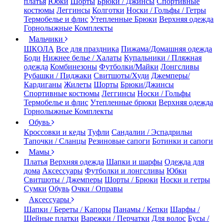
платья
Юбки
Шорты
Брюки / Джинсы
Спортивные
костюмы
Леггинсы
Колготки
Носки / Гольфы / Гетры
Термобелье и флис
Утепленные Брюки
Верхняя одежда
Горнолыжные Комплекты
Мальчики
ШКОЛА
Все для праздника
Пижама/Домашняя одежда
Боди
Нижнее белье / Халаты
Купальники / Пляжная
одежда
Комбинезоны
Футболки/Майки
Лонгсливы
Рубашки / Пиджаки
Свитшоты/Худи
Джемперы/
Кардиганы
Жилеты
Шорты
Брюки/Джинсы
Спортивные костюмы
Леггинсы
Носки / Гольфы
Термобелье и флис
Утепленные брюки
Верхняя одежда
Горнолыжные Комплекты
Обувь
Кроссовки и кеды
Туфли
Сандалии / Эспадрильи
Тапочки / Сланцы
Резиновые сапоги
Ботинки и сапоги
Мамы
Платья
Верхняя одежда
Шапки и шарфы
Одежда для
дома
Аксессуары
Футболки и лонгсливы
Юбки
Свитшоты / Джемперы
Шорты / Брюки
Носки и гетры
Сумки
Обувь
Очки / Оправы
Аксессуары
Шапки / Береты / Капоры
Панамы / Кепки
Шарфы /
Шейные платки
Варежки / Перчатки
Для волос
Бусы /