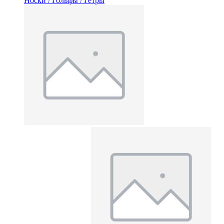
Носки / Гольфы / Гетры