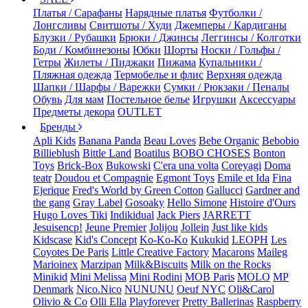
Платья / Сарафаны
Нарядные платья
Футболки /
Лонгсливы
Свитшоты / Худи
Джемперы / Кардиганы
Блузки / Рубашки
Брюки / Джинсы
Леггинсы / Колготки
Боди / Комбинезоны
Юбки
Шорты
Носки / Гольфы /
Гетры
Жилеты / Пиджаки
Пижама
Купальники /
Пляжная одежда
Термобелье и флис
Верхняя одежда
Шапки / Шарфы / Варежки
Сумки / Рюкзаки / Пеналы
Обувь
Для мам
Постельное белье
Игрушки
Аксессуары
Предметы декора
OUTLET
Бренды
Apli Kids
Banana Panda
Beau Loves
Bebe Organic
Bebobio
Billieblush
Bittle Land
Boatilus
BOBO CHOSES
Bonton
Toys
Brick-Box
Bukowski
C'era una volta
Coreyagi
Doma
teatr
Doudou et Compagnie
Egmont Toys
Emile et Ida
Fina
Ejerique
Fred's World by Green Cotton
Gallucci
Gardner and
the gang
Gray Label
Gosoaky
Hello Simone
Histoire d'Ours
Hugo Loves Tiki
Indikidual
Jack Piers
JARRETT
Jesuisencp!
Jeune Premier
Jolijou
Jollein
Just like kids
Kidscase
Kid's Concept
Ko-Ko-Ko
Kukukid
LEOPH
Les
Coyotes De Paris
Little Creative Factory
Macarons
Maileg
Marioinex
Marzipan
Milk&Biscuits
Milk on the Rocks
Minikid
Mini Melissa
Mini Rodini
MOB Paris
MOLO
MP
Denmark
Nico.Nico
NUNUNU
Oeuf NYC
Oli&Carol
Olivio & Co
Olli Ella
Playforever
Pretty Ballerinas
Raspberry