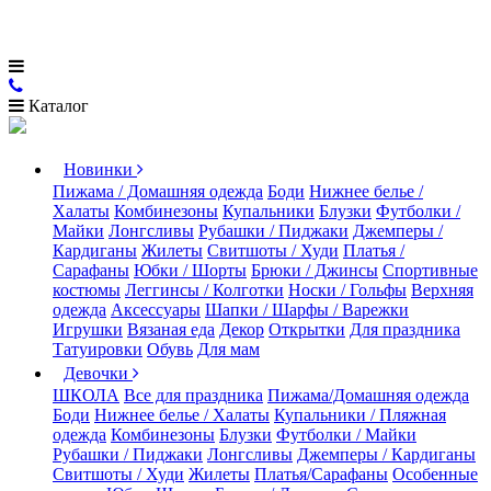
Каталог
Новинки
Пижама / Домашняя одежда
Боди
Нижнее белье /
Халаты
Комбинезоны
Купальники
Блузки
Футболки /
Майки
Лонгсливы
Рубашки / Пиджаки
Джемперы /
Кардиганы
Жилеты
Свитшоты / Худи
Платья /
Сарафаны
Юбки / Шорты
Брюки / Джинсы
Спортивные
костюмы
Леггинсы / Колготки
Носки / Гольфы
Верхняя
одежда
Аксессуары
Шапки / Шарфы / Варежки
Игрушки
Вязаная еда
Декор
Открытки
Для праздника
Татуировки
Обувь
Для мам
Девочки
ШКОЛА
Все для праздника
Пижама/Домашняя одежда
Боди
Нижнее белье / Халаты
Купальники / Пляжная
одежда
Комбинезоны
Блузки
Футболки / Майки
Рубашки / Пиджаки
Лонгсливы
Джемперы / Кардиганы
Свитшоты / Худи
Жилеты
Платья/Сарафаны
Особенные