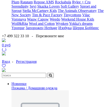
Plum
Ratatam
Repose AMS
Rockahula
Rylee + Cru
Serendipity
Sevi
Skazka Lovers
Soft Gallery
Sproet and
Sprout
Stella McCartney Kids
The Animals Observatory
The
New Society
Tim & Puce Factory
Tinycottons
Vilac
Voronaya
Wauw Capow
Weedo
Weekend House Kids
Wolf&Rita
Wool and Cotton
Wynken
Yokka's dreams
Yporque
Запорожец Heritage
Изобука
Шерри Боббинс
+7 499 322 33 10
-
Перезвоните мне
0 руб
(
0
)
Вход
-
Регистрация
Новинки
Пижама / Домашняя одежда