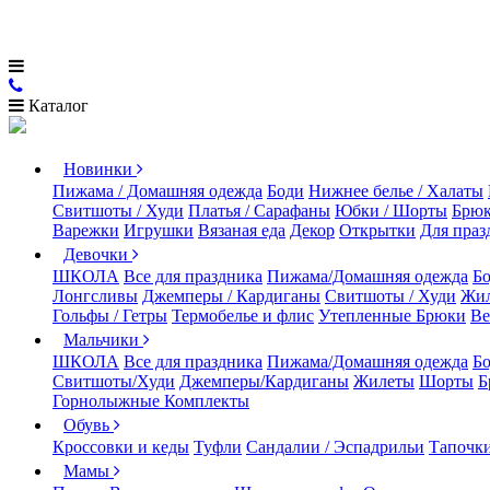
Каталог
Новинки
Пижама / Домашняя одежда
Боди
Нижнее белье / Халаты
Свитшоты / Худи
Платья / Сарафаны
Юбки / Шорты
Брюк
Варежки
Игрушки
Вязаная еда
Декор
Открытки
Для праз
Девочки
ШКОЛА
Все для праздника
Пижама/Домашняя одежда
Б
Лонгсливы
Джемперы / Кардиганы
Свитшоты / Худи
Жи
Гольфы / Гетры
Термобелье и флис
Утепленные Брюки
Ве
Мальчики
ШКОЛА
Все для праздника
Пижама/Домашняя одежда
Б
Свитшоты/Худи
Джемперы/Кардиганы
Жилеты
Шорты
Б
Горнолыжные Комплекты
Обувь
Кроссовки и кеды
Туфли
Сандалии / Эспадрильи
Тапочки
Мамы