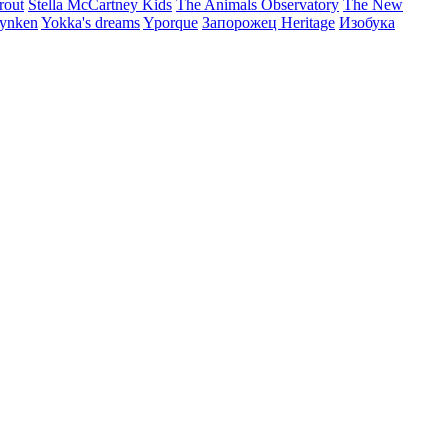
rout
Stella McCartney Kids
The Animals Observatory
The New
ynken
Yokka's dreams
Yporque
Запорожец Heritage
Изобука