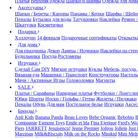
Платья
Верхняя одежда
Шапки и шарфы
Одежда для дом
Аксессуары
Шапки / Береты / Капоры
Панамы / Кепки
Шарфы / Шейн
Пеналы
Бутылки для воды
Татуировки
Наклейки
Ремни 
Шкатулки
Косметички
Подарки
Хэллоуин
14 февраля
Подарочные сертификаты
Открытк
Для дома
Для праздника
Декор
Лампы / Ночники
Наклейки на стен
Будильники
Посуда
Ростомеры
Игрушки
Сделай Сам DIY
Мягкие игрушки
Куклы
Мебель, посуда,
Вязаная еда
Машинки / Транспорт
Конструкторы
Настол
Мячи / Активные Игры
Головоломки
Магниты
SALE
Платья / Сарафаны
Нарядные платья
Футболки / Лонгсли
Юбки
Шорты
Носки / Гольфы / Гетры
Жилеты / Пиджаки
Пеналы
Обувь
Для мам
Постельное белье
Игрушки
Аксес
Бренды
Apli Kids
Banana Panda
Beau Loves
Bebe Organic
Bebobio
B
Compagnie
Egmont Toys
Emile et Ida
Fina Ejerique
Fred's Wo
Piers
JARRETT
Jesuisencp!
Jeune Premier
Jolijou
Jollein
Just 
Marzipan
Milk&Biscuits
Milk on the Rocks
Minikid
Mini Meli