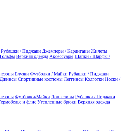
Рубашки / Пиджаки
Джемперы / Кардиганы
Жилеты
 Гольфы
Верхняя одежда
Аксессуары
Шапки / Шарфы /
незоны
Блузки
Футболки / Майки
Рубашки / Пиджаки
 Джинсы
Спортивные костюмы
Леггинсы
Колготки
Носки /
незоны
Футболки/Майки
Лонгсливы
Рубашки / Пиджаки
Термобелье и флис
Утепленные брюки
Верхняя одежда