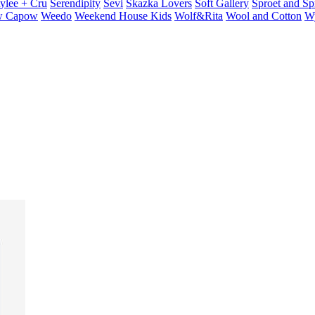
ylee + Cru
Serendipity
Sevi
Skazka Lovers
Soft Gallery
Sproet and Sp
 Capow
Weedo
Weekend House Kids
Wolf&Rita
Wool and Cotton
W