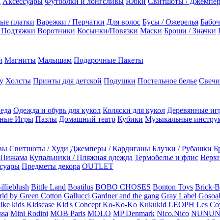
а
Аксессуары
Футболки и лонгсливы
Юбки
Свитшоты / Джемпе
ые платки
Варежки / Перчатки
Для волос
Бусы / Ожерелья
Бабоч
/ Подтяжки
Воротники
Косынки/Повязки
Маски
Броши / Значки
и
Магниты
Малышам
Подарочные Пакеты
у
Холсты
Принты для детской
Подушки
Постельное белье
Свечи
 еда
Одежда и обувь для кукол
Коляски для кукол
Деревянные иг
ьные Игры
Пазлы
Домашний театр
Кубики
Музыкальные инстру
вы
Свитшоты / Худи
Джемперы / Кардиганы
Блузки / Рубашки
Б
Пижама
Купальники / Пляжная одежда
Термобелье и флис
Верхн
суары
Предметы декора
OUTLET
illieblush
Bittle Land
Boatilus
BOBO CHOSES
Bonton Toys
Brick-
rld by Green Cotton
Gallucci
Gardner and the gang
Gray Label
Gosoa
like kids
Kidscase
Kid's Concept
Ko-Ko-Ko
Kukukid
LEOPH
Les Coy
ssa
Mini Rodini
MOB Paris
MOLO
MP Denmark
Nico.Nico
NUNU