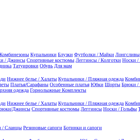
Комбинезоны
Купальники
Блузки
Футболки / Майки
Лонгсливы
и / Джинсы
Спортивные костюмы
Леггинсы / Колготки
Носки /
дника
Татуировки
Обувь
Для мам
оди
Нижнее белье / Халаты
Купальники / Пляжная одежда
Комби
леты
Платья/Сарафаны
Особенные платья
Юбки
Шорты
Брюки /
рхняя одежда
Горнолыжные Комплекты
оди
Нижнее белье / Халаты
Купальники / Пляжная одежда
Комби
рюки/Джинсы
Спортивные костюмы
Леггинсы
Носки / Гольфы
 / Сланцы
Резиновые сапоги
Ботинки и сапоги