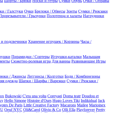
ры
Шорты / Брюки
Носки и гетры
Сумки
Обувь
Очки / Оправы
ки / Галстуки
Очки
Брелоки / Обвесы
Зонты
Сумки / Рюкзаки
Прорезыватели / Грызунки
Полотенца и халаты
Нагрудники
 и подсвечники
Хранение игрушек / Корзины
Часы /
рушки
Пирамидки / Сортеры
Игрушки-каталки
Малышам
менты
Сюжетно-ролевая игра
Для ванны
Развивающие Игры
рюки / Джинсы
Леггинсы / Колготки
Боди / Комбинезоны
яя одежда
Шапки / Шарфы / Варежки
Сумки / Рюкзаки /
Box
Bukowski
C'era una volta
Coreyagi
Doma teatr
Doudou et
ky
Hello Simone
Histoire d'Ours
Hugo Loves Tiki
Indikidual
Jack
otes De Paris
Little Creative Factory
Macarons
Maileg
Marioinex
NU
Oeuf NYC
Oli&Carol
Olivio & Co
Olli Ella
Playforever
Pretty