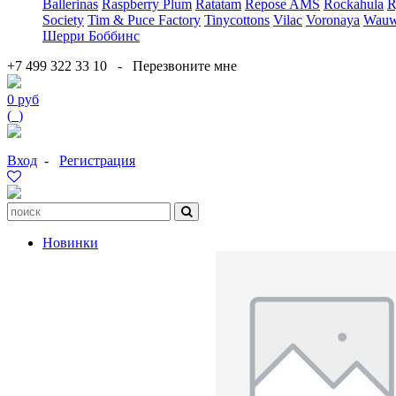
Ballerinas
Raspberry Plum
Ratatam
Repose AMS
Rockahula
R
Society
Tim & Puce Factory
Tinycottons
Vilac
Voronaya
Wauw
Шерри Боббинс
+7 499 322 33 10
-
Перезвоните мне
0 руб
(
0
)
Вход
-
Регистрация
Новинки