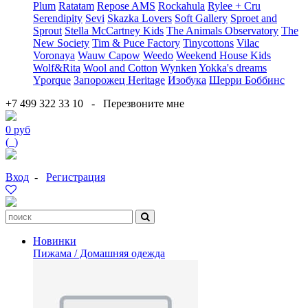
Plum
Ratatam
Repose AMS
Rockahula
Rylee + Cru
Serendipity
Sevi
Skazka Lovers
Soft Gallery
Sproet and
Sprout
Stella McCartney Kids
The Animals Observatory
The
New Society
Tim & Puce Factory
Tinycottons
Vilac
Voronaya
Wauw Capow
Weedo
Weekend House Kids
Wolf&Rita
Wool and Cotton
Wynken
Yokka's dreams
Yporque
Запорожец Heritage
Изобука
Шерри Боббинс
+7 499 322 33 10
-
Перезвоните мне
0 руб
(
0
)
Вход
-
Регистрация
Новинки
Пижама / Домашняя одежда