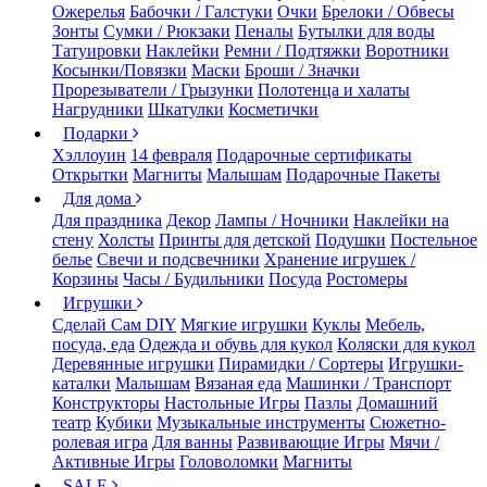
Ожерелья
Бабочки / Галстуки
Очки
Брелоки / Обвесы
Зонты
Сумки / Рюкзаки
Пеналы
Бутылки для воды
Татуировки
Наклейки
Ремни / Подтяжки
Воротники
Косынки/Повязки
Маски
Броши / Значки
Прорезыватели / Грызунки
Полотенца и халаты
Нагрудники
Шкатулки
Косметички
Подарки
Хэллоуин
14 февраля
Подарочные сертификаты
Открытки
Магниты
Малышам
Подарочные Пакеты
Для дома
Для праздника
Декор
Лампы / Ночники
Наклейки на
стену
Холсты
Принты для детской
Подушки
Постельное
белье
Свечи и подсвечники
Хранение игрушек /
Корзины
Часы / Будильники
Посуда
Ростомеры
Игрушки
Сделай Сам DIY
Мягкие игрушки
Куклы
Мебель,
посуда, еда
Одежда и обувь для кукол
Коляски для кукол
Деревянные игрушки
Пирамидки / Сортеры
Игрушки-
каталки
Малышам
Вязаная еда
Машинки / Транспорт
Конструкторы
Настольные Игры
Пазлы
Домашний
театр
Кубики
Музыкальные инструменты
Сюжетно-
ролевая игра
Для ванны
Развивающие Игры
Мячи /
Активные Игры
Головоломки
Магниты
SALE