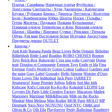
Платья / Сарафаны
Нарядные платья
Футболки /
Лонгсливы
Свитшоты / Худи
Джемперы / Кардиганы
Блузки / Рубашки
Брюки / Джинсы
Леггинсы / Колготки
Боди / Комбинезоны
Юбки
Шорты
Носки / Гольфы /
Гетры
Жилеты / Пиджаки
Пижама
Купальники /
Пляжная одежда
Термобелье и флис
Верхняя одежда
Шапки / Шарфы / Варежки
Сумки / Рюкзаки / Пеналы
Обувь
Для мам
Постельное белье
Игрушки
Аксессуары
Предметы декора
OUTLET
Бренды
Apli Kids
Banana Panda
Beau Loves
Bebe Organic
Bebobio
Billieblush
Bittle Land
Boatilus
BOBO CHOSES
Bonton
Toys
Brick-Box
Bukowski
C'era una volta
Coreyagi
Doma
teatr
Doudou et Compagnie
Egmont Toys
Emile et Ida
Fina
Ejerique
Fred's World by Green Cotton
Gallucci
Gardner and
the gang
Gray Label
Gosoaky
Hello Simone
Histoire d'Ours
Hugo Loves Tiki
Indikidual
Jack Piers
JARRETT
Jesuisencp!
Jeune Premier
Jolijou
Jollein
Just like kids
Kidscase
Kid's Concept
Ko-Ko-Ko
Kukukid
LEOPH
Les
Coyotes De Paris
Little Creative Factory
Macarons
Maileg
Marioinex
Marzipan
Milk&Biscuits
Milk on the Rocks
Minikid
Mini Melissa
Mini Rodini
MOB Paris
MOLO
MP
Denmark
Nico.Nico
NUNUNU
Oeuf NYC
Oli&Carol
Olivio & Co
Olli Ella
Playforever
Pretty Ballerinas
Raspberry