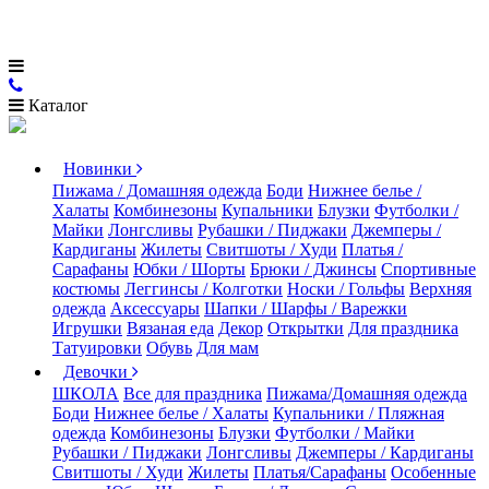
Каталог
Новинки
Пижама / Домашняя одежда
Боди
Нижнее белье /
Халаты
Комбинезоны
Купальники
Блузки
Футболки /
Майки
Лонгсливы
Рубашки / Пиджаки
Джемперы /
Кардиганы
Жилеты
Свитшоты / Худи
Платья /
Сарафаны
Юбки / Шорты
Брюки / Джинсы
Спортивные
костюмы
Леггинсы / Колготки
Носки / Гольфы
Верхняя
одежда
Аксессуары
Шапки / Шарфы / Варежки
Игрушки
Вязаная еда
Декор
Открытки
Для праздника
Татуировки
Обувь
Для мам
Девочки
ШКОЛА
Все для праздника
Пижама/Домашняя одежда
Боди
Нижнее белье / Халаты
Купальники / Пляжная
одежда
Комбинезоны
Блузки
Футболки / Майки
Рубашки / Пиджаки
Лонгсливы
Джемперы / Кардиганы
Свитшоты / Худи
Жилеты
Платья/Сарафаны
Особенные