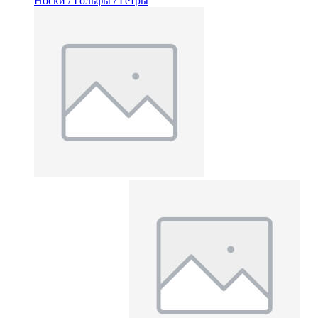
Носки / Гольфы / Гетры