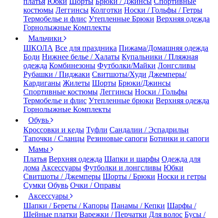
платья
Юбки
Шорты
Брюки / Джинсы
Спортивные
костюмы
Леггинсы
Колготки
Носки / Гольфы / Гетры
Термобелье и флис
Утепленные Брюки
Верхняя одежда
Горнолыжные Комплекты
Мальчики
ШКОЛА
Все для праздника
Пижама/Домашняя одежда
Боди
Нижнее белье / Халаты
Купальники / Пляжная
одежда
Комбинезоны
Футболки/Майки
Лонгсливы
Рубашки / Пиджаки
Свитшоты/Худи
Джемперы/
Кардиганы
Жилеты
Шорты
Брюки/Джинсы
Спортивные костюмы
Леггинсы
Носки / Гольфы
Термобелье и флис
Утепленные брюки
Верхняя одежда
Горнолыжные Комплекты
Обувь
Кроссовки и кеды
Туфли
Сандалии / Эспадрильи
Тапочки / Сланцы
Резиновые сапоги
Ботинки и сапоги
Мамы
Платья
Верхняя одежда
Шапки и шарфы
Одежда для
дома
Аксессуары
Футболки и лонгсливы
Юбки
Свитшоты / Джемперы
Шорты / Брюки
Носки и гетры
Сумки
Обувь
Очки / Оправы
Аксессуары
Шапки / Береты / Капоры
Панамы / Кепки
Шарфы /
Шейные платки
Варежки / Перчатки
Для волос
Бусы /