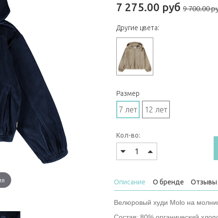
7 275.00 руб
9 700.00 р
Другие цвета:
Размер
7 лет
12 лет
Кол-во:
ия
Описание
О бренде
Отзывы 
Велюровый худи Molo на молнии
Состав: 80% органический хлоп