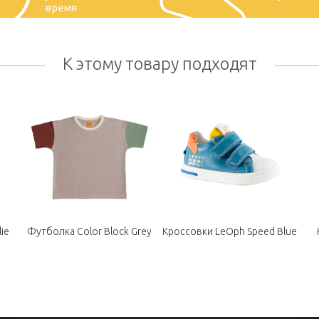
время
К этому товару подходят
lie
Футболка Color Block Grey
Кроссовки LeOph Speed Blue