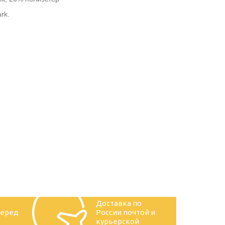
rk.
Доставка по
перед
России почтой и
курьерской