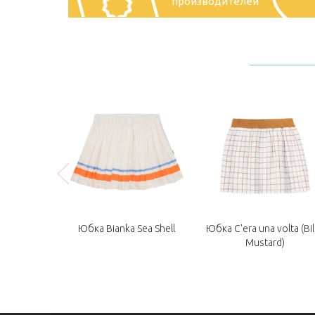
производителей
oon Friends
Юбка Bianka Sea Shell
Юбка C'era una volta (Bil
Mustard)