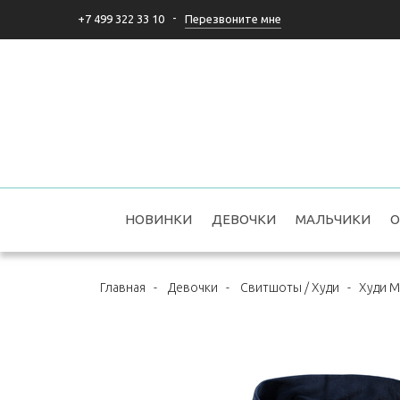
-
Перезвоните мне
+7 499 322 33 10
НОВИНКИ
ДЕВОЧКИ
МАЛЬЧИКИ
О
Главная
-
Девочки
-
Свитшоты / Худи
-
Худи M