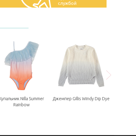
службой
Купальник Nilla Summer
Джемпер Gillis Windy Dip Dye
Куртка Hay
Rainbow