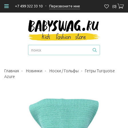
-
Перезвоните мне
+7 499 322 33 10
(
0
)
Главная
-
Новинки
-
Носки / Гольфы
-
Гетры Turquoise
Azure