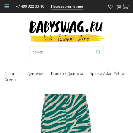
-
Перезвоните мне
+7 499 322 33 10
(
0
)
Главная
-
Девочки
-
Брюки / Джинсы
-
Брюки Adan Zebra
Green