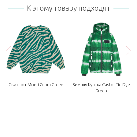
К этому товару подходят
y
Свитшот Monti Zebra Green
Зимняя Куртка Castor Tie Dye
Green