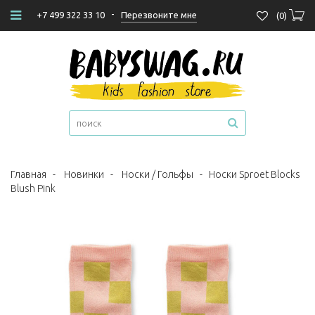
-
Перезвоните мне
+7 499 322 33 10
(
0
)
Главная
-
Новинки
-
Носки / Гольфы
-
Носки Sproet Blocks
Blush Pink