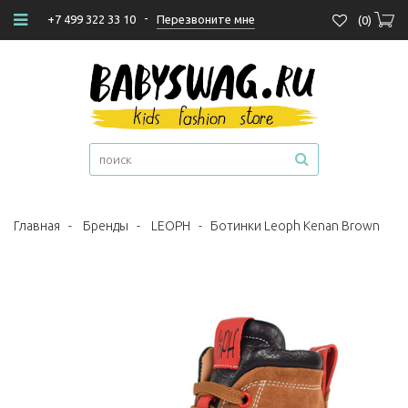
-
Перезвоните мне
+7 499 322 33 10
(
0
)
Главная
-
Бренды
-
LEOPH
-
Ботинки Leoph Kenan Brown