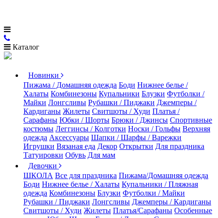
Каталог
Новинки
Пижама / Домашняя одежда
Боди
Нижнее белье /
Халаты
Комбинезоны
Купальники
Блузки
Футболки /
Майки
Лонгсливы
Рубашки / Пиджаки
Джемперы /
Кардиганы
Жилеты
Свитшоты / Худи
Платья /
Сарафаны
Юбки / Шорты
Брюки / Джинсы
Спортивные
костюмы
Леггинсы / Колготки
Носки / Гольфы
Верхняя
одежда
Аксессуары
Шапки / Шарфы / Варежки
Игрушки
Вязаная еда
Декор
Открытки
Для праздника
Татуировки
Обувь
Для мам
Девочки
ШКОЛА
Все для праздника
Пижама/Домашняя одежда
Боди
Нижнее белье / Халаты
Купальники / Пляжная
одежда
Комбинезоны
Блузки
Футболки / Майки
Рубашки / Пиджаки
Лонгсливы
Джемперы / Кардиганы
Свитшоты / Худи
Жилеты
Платья/Сарафаны
Особенные