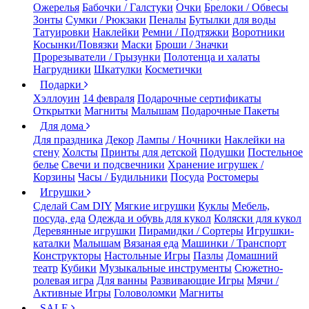
Ожерелья
Бабочки / Галстуки
Очки
Брелоки / Обвесы
Зонты
Сумки / Рюкзаки
Пеналы
Бутылки для воды
Татуировки
Наклейки
Ремни / Подтяжки
Воротники
Косынки/Повязки
Маски
Броши / Значки
Прорезыватели / Грызунки
Полотенца и халаты
Нагрудники
Шкатулки
Косметички
Подарки
Хэллоуин
14 февраля
Подарочные сертификаты
Открытки
Магниты
Малышам
Подарочные Пакеты
Для дома
Для праздника
Декор
Лампы / Ночники
Наклейки на
стену
Холсты
Принты для детской
Подушки
Постельное
белье
Свечи и подсвечники
Хранение игрушек /
Корзины
Часы / Будильники
Посуда
Ростомеры
Игрушки
Сделай Сам DIY
Мягкие игрушки
Куклы
Мебель,
посуда, еда
Одежда и обувь для кукол
Коляски для кукол
Деревянные игрушки
Пирамидки / Сортеры
Игрушки-
каталки
Малышам
Вязаная еда
Машинки / Транспорт
Конструкторы
Настольные Игры
Пазлы
Домашний
театр
Кубики
Музыкальные инструменты
Сюжетно-
ролевая игра
Для ванны
Развивающие Игры
Мячи /
Активные Игры
Головоломки
Магниты
SALE