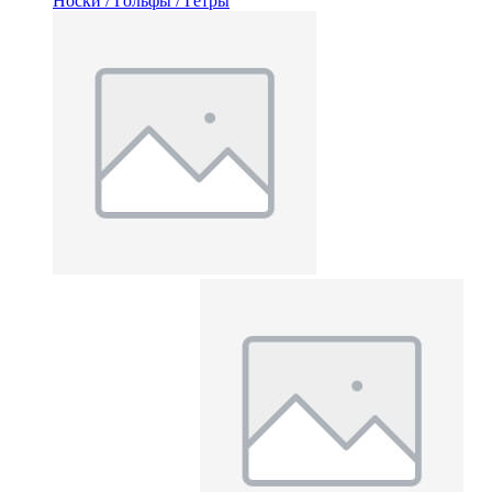
Носки / Гольфы / Гетры