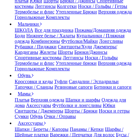
платья
Юбки
Шорты
Брюки / Джинсы
Спортивные
костюмы
Леггинсы
Колготки
Носки / Гольфы / Гетры
Термобелье и флис
Утепленные Брюки
Верхняя одежда
Горнолыжные Комплекты
Мальчики
ШКОЛА
Все для праздника
Пижама/Домашняя одежда
Боди
Нижнее белье / Халаты
Купальники / Пляжная
одежда
Комбинезоны
Футболки/Майки
Лонгсливы
Рубашки / Пиджаки
Свитшоты/Худи
Джемперы/
Кардиганы
Жилеты
Шорты
Брюки/Джинсы
Спортивные костюмы
Леггинсы
Носки / Гольфы
Термобелье и флис
Утепленные брюки
Верхняя одежда
Горнолыжные Комплекты
Обувь
Кроссовки и кеды
Туфли
Сандалии / Эспадрильи
Тапочки / Сланцы
Резиновые сапоги
Ботинки и сапоги
Мамы
Платья
Верхняя одежда
Шапки и шарфы
Одежда для
дома
Аксессуары
Футболки и лонгсливы
Юбки
Свитшоты / Джемперы
Шорты / Брюки
Носки и гетры
Сумки
Обувь
Очки / Оправы
Аксессуары
Шапки / Береты / Капоры
Панамы / Кепки
Шарфы /
Шейные платки
Варежки / Перчатки
Для волос
Бусы /