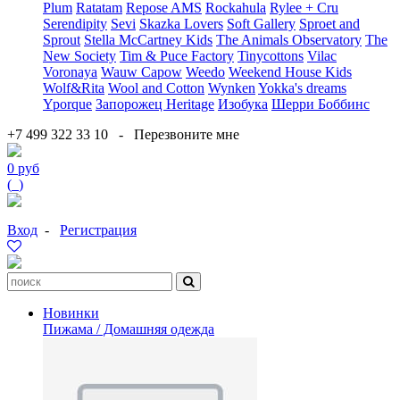
Plum
Ratatam
Repose AMS
Rockahula
Rylee + Cru
Serendipity
Sevi
Skazka Lovers
Soft Gallery
Sproet and
Sprout
Stella McCartney Kids
The Animals Observatory
The
New Society
Tim & Puce Factory
Tinycottons
Vilac
Voronaya
Wauw Capow
Weedo
Weekend House Kids
Wolf&Rita
Wool and Cotton
Wynken
Yokka's dreams
Yporque
Запорожец Heritage
Изобука
Шерри Боббинс
+7 499 322 33 10
-
Перезвоните мне
0 руб
(
0
)
Вход
-
Регистрация
Новинки
Пижама / Домашняя одежда