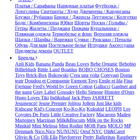
Платья / Сарафаны
Нарядные платья
Футболки /
Лонгсливы
Свитшоты / Худи
Джемперы / Кардиганы
Блузки / Рубашки
Брюки / Джинсы
Леггинсы / Колготки
Боди / Комбинезоны
Юбки
Шорты
Носки / Гольфы /
Гетры
Жилеты / Пиджаки
Пижама
Купальники /
Пляжная одежда
Термобелье и флис
Верхняя одежда
Шапки / Шарфы / Варежки
Сумки / Рюкзаки / Пеналы
Обувь
Для мам
Постельное белье
Игрушки
Аксессуары
Предметы декора
OUTLET
Бренды
Apli Kids
Banana Panda
Beau Loves
Bebe Organic
Bebobio
Billieblush
Bittle Land
Boatilus
BOBO CHOSES
Bonton
Toys
Brick-Box
Bukowski
C'era una volta
Coreyagi
Doma
teatr
Doudou et Compagnie
Egmont Toys
Emile et Ida
Fina
Ejerique
Fred's World by Green Cotton
Gallucci
Gardner and
the gang
Gray Label
Gosoaky
Hello Simone
Histoire d'Ours
Hugo Loves Tiki
Indikidual
Jack Piers
JARRETT
Jesuisencp!
Jeune Premier
Jolijou
Jollein
Just like kids
Kidscase
Kid's Concept
Ko-Ko-Ko
Kukukid
LEOPH
Les
Coyotes De Paris
Little Creative Factory
Macarons
Maileg
Marioinex
Marzipan
Milk&Biscuits
Milk on the Rocks
Minikid
Mini Melissa
Mini Rodini
MOB Paris
MOLO
MP
Denmark
Nico.Nico
NUNUNU
Oeuf NYC
Oli&Carol
Olivio & Co
Olli Ella
Playforever
Pretty Ballerinas
Raspberry