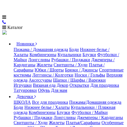
Каталог
Новинки
Пижама / Домашняя одежда
Боди
Нижнее белье /
Халаты
Комбинезоны
Купальники
Блузки
Футболки /
Майки
Лонгсливы
Рубашки / Пиджаки
Джемперы /
Кардиганы
Жилеты
Свитшоты / Худи
Платья /
Сарафаны
Юбки / Шорты
Брюки / Джинсы
Спортивные
костюмы
Леггинсы / Колготки
Носки / Гольфы
Верхняя
одежда
Аксессуары
Шапки / Шарфы / Варежки
Игрушки
Вязаная еда
Декор
Открытки
Для праздника
Татуировки
Обувь
Для мам
Девочки
ШКОЛА
Все для праздника
Пижама/Домашняя одежда
Боди
Нижнее белье / Халаты
Купальники / Пляжная
одежда
Комбинезоны
Блузки
Футболки / Майки
Рубашки / Пиджаки
Лонгсливы
Джемперы / Кардиганы
Свитшоты / Худи
Жилеты
Платья/Сарафаны
Особенные