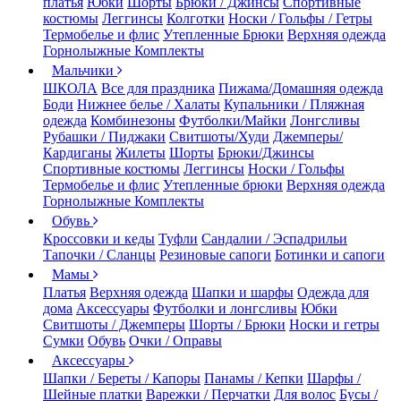
платья
Юбки
Шорты
Брюки / Джинсы
Спортивные
костюмы
Леггинсы
Колготки
Носки / Гольфы / Гетры
Термобелье и флис
Утепленные Брюки
Верхняя одежда
Горнолыжные Комплекты
Мальчики
ШКОЛА
Все для праздника
Пижама/Домашняя одежда
Боди
Нижнее белье / Халаты
Купальники / Пляжная
одежда
Комбинезоны
Футболки/Майки
Лонгсливы
Рубашки / Пиджаки
Свитшоты/Худи
Джемперы/
Кардиганы
Жилеты
Шорты
Брюки/Джинсы
Спортивные костюмы
Леггинсы
Носки / Гольфы
Термобелье и флис
Утепленные брюки
Верхняя одежда
Горнолыжные Комплекты
Обувь
Кроссовки и кеды
Туфли
Сандалии / Эспадрильи
Тапочки / Сланцы
Резиновые сапоги
Ботинки и сапоги
Мамы
Платья
Верхняя одежда
Шапки и шарфы
Одежда для
дома
Аксессуары
Футболки и лонгсливы
Юбки
Свитшоты / Джемперы
Шорты / Брюки
Носки и гетры
Сумки
Обувь
Очки / Оправы
Аксессуары
Шапки / Береты / Капоры
Панамы / Кепки
Шарфы /
Шейные платки
Варежки / Перчатки
Для волос
Бусы /