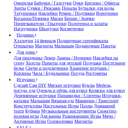
Ожерелья
Бабочки / Галстуки
Очки
Брелоки / Обвесы
Зонты
Сумки / Рюкзаки
Пеналы
Бутылки для воды
Татуировки
Наклейки
Ремни / Подтяжки
Воротники
Косынки/Повязки
Маски
Броши / Значки
Прорезыватели / Грызунки
Полотенца и халаты
Нагрудники
Шкатулки
Косметички
Подарки
Хэллоуин
14 февраля
Подарочные сертификаты
Открытки
Магниты
Малышам
Подарочные Пакеты
Для дома
Для праздника
Декор
Лампы / Ночники
Наклейки на
стену
Холсты
Принты для детской
Подушки
Постельное
белье
Свечи и подсвечники
Хранение игрушек /
Корзины
Часы / Будильники
Посуда
Ростомеры
Игрушки
Сделай Сам DIY
Мягкие игрушки
Куклы
Мебель,
посуда, еда
Одежда и обувь для кукол
Коляски для кукол
Деревянные игрушки
Пирамидки / Сортеры
Игрушки-
каталки
Малышам
Вязаная еда
Машинки / Транспорт
Конструкторы
Настольные Игры
Пазлы
Домашний
театр
Кубики
Музыкальные инструменты
Сюжетно-
ролевая игра
Для ванны
Развивающие Игры
Мячи /
Активные Игры
Головоломки
Магниты
SALE