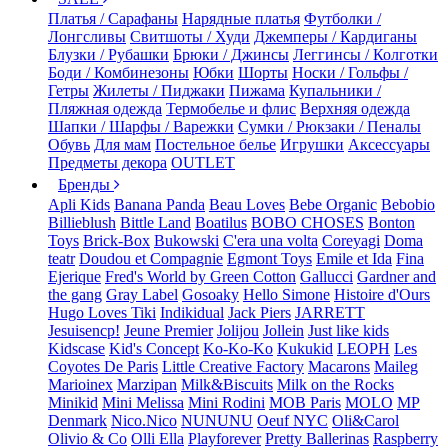
Платья / Сарафаны
Нарядные платья
Футболки /
Лонгсливы
Свитшоты / Худи
Джемперы / Кардиганы
Блузки / Рубашки
Брюки / Джинсы
Леггинсы / Колготки
Боди / Комбинезоны
Юбки
Шорты
Носки / Гольфы /
Гетры
Жилеты / Пиджаки
Пижама
Купальники /
Пляжная одежда
Термобелье и флис
Верхняя одежда
Шапки / Шарфы / Варежки
Сумки / Рюкзаки / Пеналы
Обувь
Для мам
Постельное белье
Игрушки
Аксессуары
Предметы декора
OUTLET
Бренды
Apli Kids
Banana Panda
Beau Loves
Bebe Organic
Bebobio
Billieblush
Bittle Land
Boatilus
BOBO CHOSES
Bonton
Toys
Brick-Box
Bukowski
C'era una volta
Coreyagi
Doma
teatr
Doudou et Compagnie
Egmont Toys
Emile et Ida
Fina
Ejerique
Fred's World by Green Cotton
Gallucci
Gardner and
the gang
Gray Label
Gosoaky
Hello Simone
Histoire d'Ours
Hugo Loves Tiki
Indikidual
Jack Piers
JARRETT
Jesuisencp!
Jeune Premier
Jolijou
Jollein
Just like kids
Kidscase
Kid's Concept
Ko-Ko-Ko
Kukukid
LEOPH
Les
Coyotes De Paris
Little Creative Factory
Macarons
Maileg
Marioinex
Marzipan
Milk&Biscuits
Milk on the Rocks
Minikid
Mini Melissa
Mini Rodini
MOB Paris
MOLO
MP
Denmark
Nico.Nico
NUNUNU
Oeuf NYC
Oli&Carol
Olivio & Co
Olli Ella
Playforever
Pretty Ballerinas
Raspberry