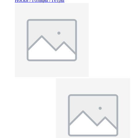
Носки / Гольфы / Гетры