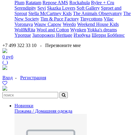
Plum
Ratatam
Repose AMS
Rockahula
Rylee + Cru
Serendipity
Sevi
Skazka Lovers
Soft Gallery
Sproet and
Sprout
Stella McCartney Kids
The Animals Observatory
The
New Society
Tim & Puce Factory
Tinycottons
Vilac
Voronaya
Wauw Capow
Weedo
Weekend House Kids
Wolf&Rita
Wool and Cotton
Wynken
Yokka's dreams
Yporque
Запорожец Heritage
Изобука
Шерри Боббинс
+7 499 322 33 10
-
Перезвоните мне
0 руб
(
0
)
Вход
-
Регистрация
Новинки
Пижама / Домашняя одежда