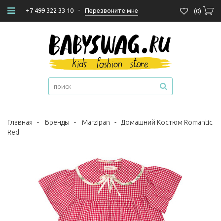
-
Перезвоните мне
+7 499 322 33 10
(
0
)
Главная
-
Бренды
-
Marzipan
-
Домашний Костюм Romantic
Red