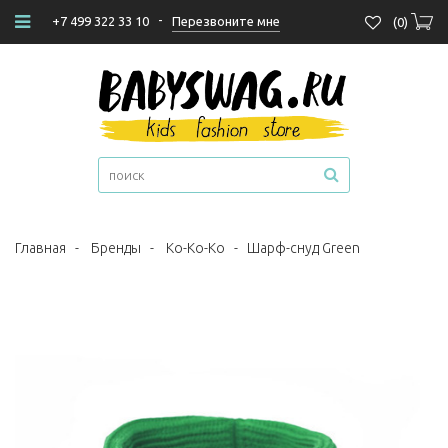
-
Перезвоните мне
+7 499 322 33 10
(
0
)
Главная
-
Бренды
-
Ko-Ko-Ko
-
Шарф-снуд Green