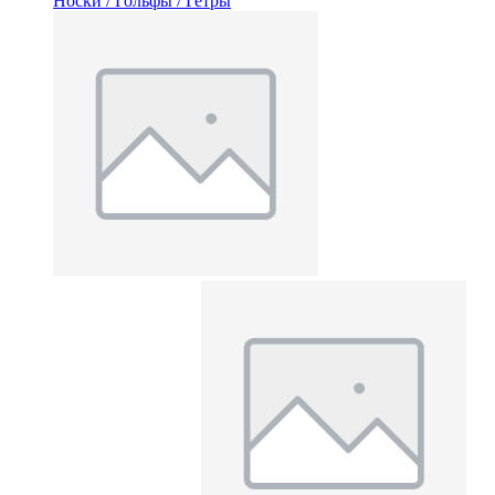
Носки / Гольфы / Гетры