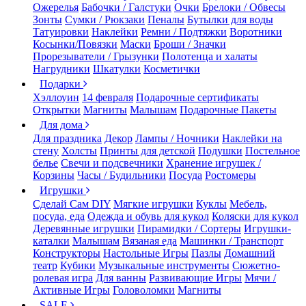
Ожерелья
Бабочки / Галстуки
Очки
Брелоки / Обвесы
Зонты
Сумки / Рюкзаки
Пеналы
Бутылки для воды
Татуировки
Наклейки
Ремни / Подтяжки
Воротники
Косынки/Повязки
Маски
Броши / Значки
Прорезыватели / Грызунки
Полотенца и халаты
Нагрудники
Шкатулки
Косметички
Подарки
Хэллоуин
14 февраля
Подарочные сертификаты
Открытки
Магниты
Малышам
Подарочные Пакеты
Для дома
Для праздника
Декор
Лампы / Ночники
Наклейки на
стену
Холсты
Принты для детской
Подушки
Постельное
белье
Свечи и подсвечники
Хранение игрушек /
Корзины
Часы / Будильники
Посуда
Ростомеры
Игрушки
Сделай Сам DIY
Мягкие игрушки
Куклы
Мебель,
посуда, еда
Одежда и обувь для кукол
Коляски для кукол
Деревянные игрушки
Пирамидки / Сортеры
Игрушки-
каталки
Малышам
Вязаная еда
Машинки / Транспорт
Конструкторы
Настольные Игры
Пазлы
Домашний
театр
Кубики
Музыкальные инструменты
Сюжетно-
ролевая игра
Для ванны
Развивающие Игры
Мячи /
Активные Игры
Головоломки
Магниты
SALE