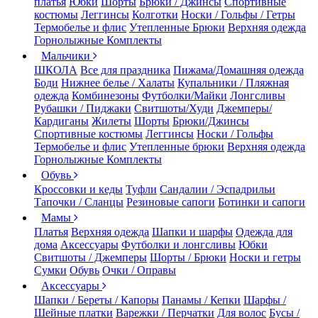
платья
Юбки
Шорты
Брюки / Джинсы
Спортивные
костюмы
Леггинсы
Колготки
Носки / Гольфы / Гетры
Термобелье и флис
Утепленные Брюки
Верхняя одежда
Горнолыжные Комплекты
Мальчики
ШКОЛА
Все для праздника
Пижама/Домашняя одежда
Боди
Нижнее белье / Халаты
Купальники / Пляжная
одежда
Комбинезоны
Футболки/Майки
Лонгсливы
Рубашки / Пиджаки
Свитшоты/Худи
Джемперы/
Кардиганы
Жилеты
Шорты
Брюки/Джинсы
Спортивные костюмы
Леггинсы
Носки / Гольфы
Термобелье и флис
Утепленные брюки
Верхняя одежда
Горнолыжные Комплекты
Обувь
Кроссовки и кеды
Туфли
Сандалии / Эспадрильи
Тапочки / Сланцы
Резиновые сапоги
Ботинки и сапоги
Мамы
Платья
Верхняя одежда
Шапки и шарфы
Одежда для
дома
Аксессуары
Футболки и лонгсливы
Юбки
Свитшоты / Джемперы
Шорты / Брюки
Носки и гетры
Сумки
Обувь
Очки / Оправы
Аксессуары
Шапки / Береты / Капоры
Панамы / Кепки
Шарфы /
Шейные платки
Варежки / Перчатки
Для волос
Бусы /