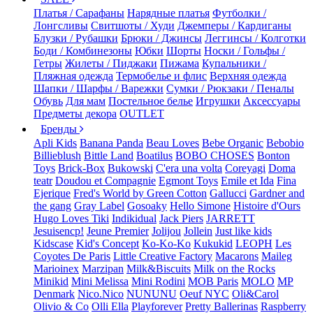
Платья / Сарафаны
Нарядные платья
Футболки /
Лонгсливы
Свитшоты / Худи
Джемперы / Кардиганы
Блузки / Рубашки
Брюки / Джинсы
Леггинсы / Колготки
Боди / Комбинезоны
Юбки
Шорты
Носки / Гольфы /
Гетры
Жилеты / Пиджаки
Пижама
Купальники /
Пляжная одежда
Термобелье и флис
Верхняя одежда
Шапки / Шарфы / Варежки
Сумки / Рюкзаки / Пеналы
Обувь
Для мам
Постельное белье
Игрушки
Аксессуары
Предметы декора
OUTLET
Бренды
Apli Kids
Banana Panda
Beau Loves
Bebe Organic
Bebobio
Billieblush
Bittle Land
Boatilus
BOBO CHOSES
Bonton
Toys
Brick-Box
Bukowski
C'era una volta
Coreyagi
Doma
teatr
Doudou et Compagnie
Egmont Toys
Emile et Ida
Fina
Ejerique
Fred's World by Green Cotton
Gallucci
Gardner and
the gang
Gray Label
Gosoaky
Hello Simone
Histoire d'Ours
Hugo Loves Tiki
Indikidual
Jack Piers
JARRETT
Jesuisencp!
Jeune Premier
Jolijou
Jollein
Just like kids
Kidscase
Kid's Concept
Ko-Ko-Ko
Kukukid
LEOPH
Les
Coyotes De Paris
Little Creative Factory
Macarons
Maileg
Marioinex
Marzipan
Milk&Biscuits
Milk on the Rocks
Minikid
Mini Melissa
Mini Rodini
MOB Paris
MOLO
MP
Denmark
Nico.Nico
NUNUNU
Oeuf NYC
Oli&Carol
Olivio & Co
Olli Ella
Playforever
Pretty Ballerinas
Raspberry