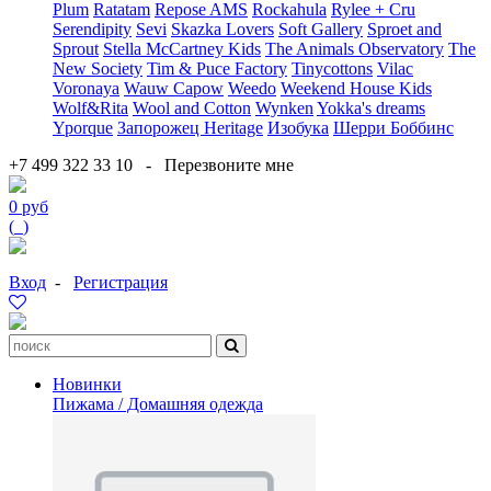
Plum
Ratatam
Repose AMS
Rockahula
Rylee + Cru
Serendipity
Sevi
Skazka Lovers
Soft Gallery
Sproet and
Sprout
Stella McCartney Kids
The Animals Observatory
The
New Society
Tim & Puce Factory
Tinycottons
Vilac
Voronaya
Wauw Capow
Weedo
Weekend House Kids
Wolf&Rita
Wool and Cotton
Wynken
Yokka's dreams
Yporque
Запорожец Heritage
Изобука
Шерри Боббинс
+7 499 322 33 10
-
Перезвоните мне
0 руб
(
0
)
Вход
-
Регистрация
Новинки
Пижама / Домашняя одежда