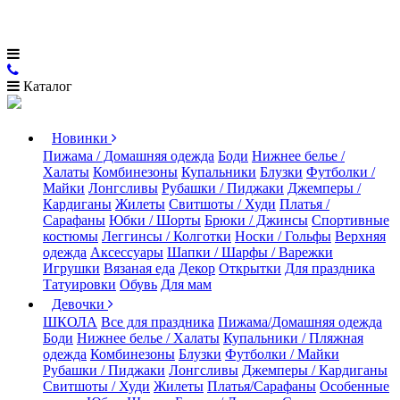
Каталог
Новинки
Пижама / Домашняя одежда
Боди
Нижнее белье /
Халаты
Комбинезоны
Купальники
Блузки
Футболки /
Майки
Лонгсливы
Рубашки / Пиджаки
Джемперы /
Кардиганы
Жилеты
Свитшоты / Худи
Платья /
Сарафаны
Юбки / Шорты
Брюки / Джинсы
Спортивные
костюмы
Леггинсы / Колготки
Носки / Гольфы
Верхняя
одежда
Аксессуары
Шапки / Шарфы / Варежки
Игрушки
Вязаная еда
Декор
Открытки
Для праздника
Татуировки
Обувь
Для мам
Девочки
ШКОЛА
Все для праздника
Пижама/Домашняя одежда
Боди
Нижнее белье / Халаты
Купальники / Пляжная
одежда
Комбинезоны
Блузки
Футболки / Майки
Рубашки / Пиджаки
Лонгсливы
Джемперы / Кардиганы
Свитшоты / Худи
Жилеты
Платья/Сарафаны
Особенные