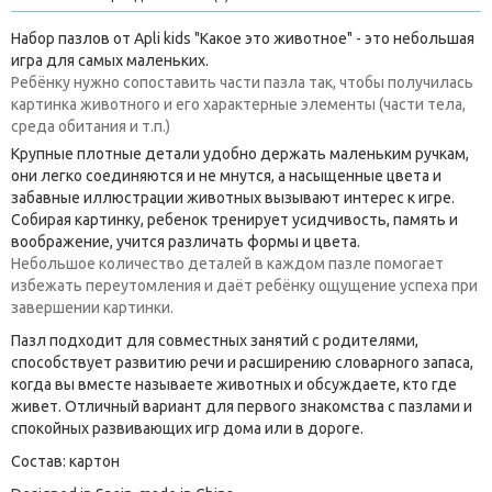
Набор пазлов от Apli kids "Какое это животное" - это небольшая
игра для самых маленьких.
Ребёнку нужно сопоставить части пазла так, чтобы получилась
картинка животного и его характерные элементы (части тела,
среда обитания и т.п.)
Крупные плотные детали удобно держать маленьким ручкам,
они легко соединяются и не мнутся, а насыщенные цвета и
забавные иллюстрации животных вызывают интерес к игре.
Собирая картинку, ребенок тренирует усидчивость, память и
воображение, учится различать формы и цвета.
Небольшое количество деталей в каждом пазле помогает
избежать переутомления и даёт ребёнку ощущение успеха при
завершении картинки.
Пазл подходит для совместных занятий с родителями,
способствует развитию речи и расширению словарного запаса,
когда вы вместе называете животных и обсуждаете, кто где
живет. Отличный вариант для первого знакомства с пазлами и
спокойных развивающих игр дома или в дороге.
Состав: картон