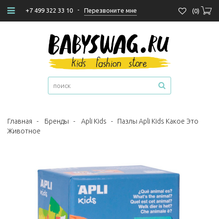
-
Перезвоните мне
+7 499 322 33 10
(
0
)
Главная
-
Бренды
-
Apli Kids
-
Пазлы Apli Kids Какое Это
Животное