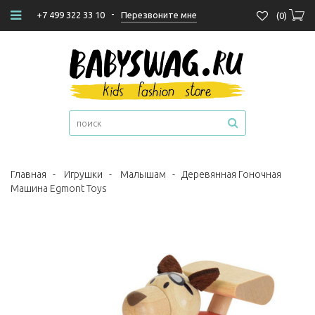
-
Перезвоните мне
+7 499 322 33 10
(
0
)
Главная
-
Игрушки
-
Малышам
-
Деревянная Гоночная
Машина Egmont Toys