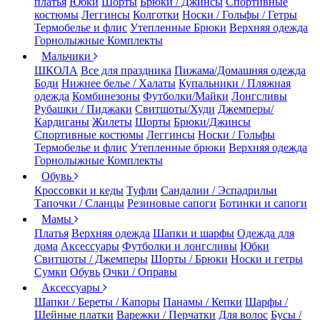
платья
Юбки
Шорты
Брюки / Джинсы
Спортивные
костюмы
Леггинсы
Колготки
Носки / Гольфы / Гетры
Термобелье и флис
Утепленные Брюки
Верхняя одежда
Горнолыжные Комплекты
Мальчики
ШКОЛА
Все для праздника
Пижама/Домашняя одежда
Боди
Нижнее белье / Халаты
Купальники / Пляжная
одежда
Комбинезоны
Футболки/Майки
Лонгсливы
Рубашки / Пиджаки
Свитшоты/Худи
Джемперы/
Кардиганы
Жилеты
Шорты
Брюки/Джинсы
Спортивные костюмы
Леггинсы
Носки / Гольфы
Термобелье и флис
Утепленные брюки
Верхняя одежда
Горнолыжные Комплекты
Обувь
Кроссовки и кеды
Туфли
Сандалии / Эспадрильи
Тапочки / Сланцы
Резиновые сапоги
Ботинки и сапоги
Мамы
Платья
Верхняя одежда
Шапки и шарфы
Одежда для
дома
Аксессуары
Футболки и лонгсливы
Юбки
Свитшоты / Джемперы
Шорты / Брюки
Носки и гетры
Сумки
Обувь
Очки / Оправы
Аксессуары
Шапки / Береты / Капоры
Панамы / Кепки
Шарфы /
Шейные платки
Варежки / Перчатки
Для волос
Бусы /