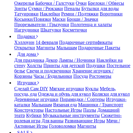
Ожерелья
Бабочки / Галстуки
Очки
Брелоки / Обвесы
Зонты
Сумки / Рюкзаки
Пеналы
Бутылки для воды
Татуировки
Наклейки
Ремни / Подтяжки
Воротники
Косынки/Повязки
Маски
Броши / Значки
Прорезыватели / Грызунки
Полотенца и халаты
Нагрудники
Шкатулки
Косметички
Подарки
Хэллоуин
14 февраля
Подарочные сертификаты
Открытки
Магниты
Малышам
Подарочные Пакеты
Для дома
Для праздника
Декор
Лампы / Ночники
Наклейки на
стену
Холсты
Принты для детской
Подушки
Постельное
белье
Свечи и подсвечники
Хранение игрушек /
Корзины
Часы / Будильники
Посуда
Ростомеры
Игрушки
Сделай Сам DIY
Мягкие игрушки
Куклы
Мебель,
посуда, еда
Одежда и обувь для кукол
Коляски для кукол
Деревянные игрушки
Пирамидки / Сортеры
Игрушки-
каталки
Малышам
Вязаная еда
Машинки / Транспорт
Конструкторы
Настольные Игры
Пазлы
Домашний
театр
Кубики
Музыкальные инструменты
Сюжетно-
ролевая игра
Для ванны
Развивающие Игры
Мячи /
Активные Игры
Головоломки
Магниты
SALE