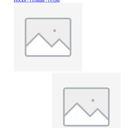
Носки / Гольфы / Гетры