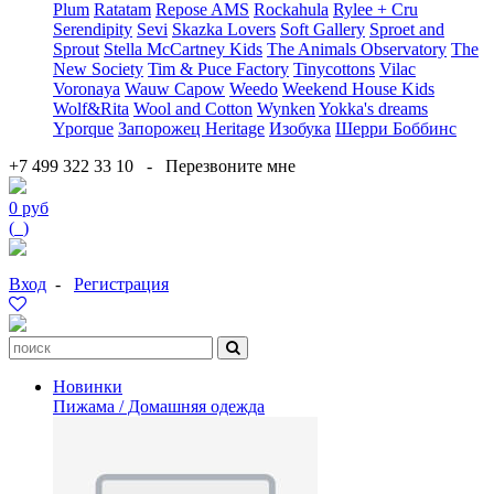
Plum
Ratatam
Repose AMS
Rockahula
Rylee + Cru
Serendipity
Sevi
Skazka Lovers
Soft Gallery
Sproet and
Sprout
Stella McCartney Kids
The Animals Observatory
The
New Society
Tim & Puce Factory
Tinycottons
Vilac
Voronaya
Wauw Capow
Weedo
Weekend House Kids
Wolf&Rita
Wool and Cotton
Wynken
Yokka's dreams
Yporque
Запорожец Heritage
Изобука
Шерри Боббинс
+7 499 322 33 10
-
Перезвоните мне
0 руб
(
0
)
Вход
-
Регистрация
Новинки
Пижама / Домашняя одежда