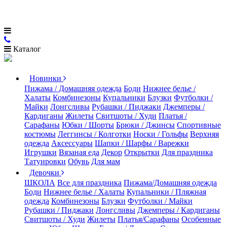
Каталог
Новинки
Пижама / Домашняя одежда
Боди
Нижнее белье /
Халаты
Комбинезоны
Купальники
Блузки
Футболки /
Майки
Лонгсливы
Рубашки / Пиджаки
Джемперы /
Кардиганы
Жилеты
Свитшоты / Худи
Платья /
Сарафаны
Юбки / Шорты
Брюки / Джинсы
Спортивные
костюмы
Леггинсы / Колготки
Носки / Гольфы
Верхняя
одежда
Аксессуары
Шапки / Шарфы / Варежки
Игрушки
Вязаная еда
Декор
Открытки
Для праздника
Татуировки
Обувь
Для мам
Девочки
ШКОЛА
Все для праздника
Пижама/Домашняя одежда
Боди
Нижнее белье / Халаты
Купальники / Пляжная
одежда
Комбинезоны
Блузки
Футболки / Майки
Рубашки / Пиджаки
Лонгсливы
Джемперы / Кардиганы
Свитшоты / Худи
Жилеты
Платья/Сарафаны
Особенные