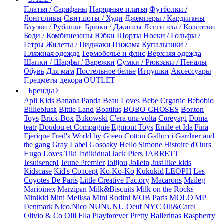
Платья / Сарафаны
Нарядные платья
Футболки /
Лонгсливы
Свитшоты / Худи
Джемперы / Кардиганы
Блузки / Рубашки
Брюки / Джинсы
Леггинсы / Колготки
Боди / Комбинезоны
Юбки
Шорты
Носки / Гольфы /
Гетры
Жилеты / Пиджаки
Пижама
Купальники /
Пляжная одежда
Термобелье и флис
Верхняя одежда
Шапки / Шарфы / Варежки
Сумки / Рюкзаки / Пеналы
Обувь
Для мам
Постельное белье
Игрушки
Аксессуары
Предметы декора
OUTLET
Бренды
Apli Kids
Banana Panda
Beau Loves
Bebe Organic
Bebobio
Billieblush
Bittle Land
Boatilus
BOBO CHOSES
Bonton
Toys
Brick-Box
Bukowski
C'era una volta
Coreyagi
Doma
teatr
Doudou et Compagnie
Egmont Toys
Emile et Ida
Fina
Ejerique
Fred's World by Green Cotton
Gallucci
Gardner and
the gang
Gray Label
Gosoaky
Hello Simone
Histoire d'Ours
Hugo Loves Tiki
Indikidual
Jack Piers
JARRETT
Jesuisencp!
Jeune Premier
Jolijou
Jollein
Just like kids
Kidscase
Kid's Concept
Ko-Ko-Ko
Kukukid
LEOPH
Les
Coyotes De Paris
Little Creative Factory
Macarons
Maileg
Marioinex
Marzipan
Milk&Biscuits
Milk on the Rocks
Minikid
Mini Melissa
Mini Rodini
MOB Paris
MOLO
MP
Denmark
Nico.Nico
NUNUNU
Oeuf NYC
Oli&Carol
Olivio & Co
Olli Ella
Playforever
Pretty Ballerinas
Raspberry