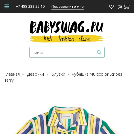
-
Перезвоните мне
+7 499 322 33 10
(
0
)
Главная
-
Девочки
-
Блузки
-
Рубашка Multicolor Stripes
Terry