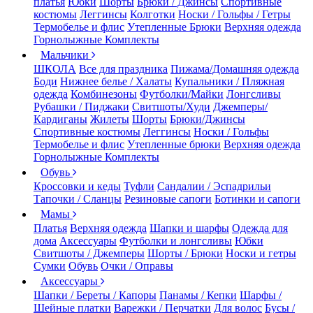
платья
Юбки
Шорты
Брюки / Джинсы
Спортивные
костюмы
Леггинсы
Колготки
Носки / Гольфы / Гетры
Термобелье и флис
Утепленные Брюки
Верхняя одежда
Горнолыжные Комплекты
Мальчики
ШКОЛА
Все для праздника
Пижама/Домашняя одежда
Боди
Нижнее белье / Халаты
Купальники / Пляжная
одежда
Комбинезоны
Футболки/Майки
Лонгсливы
Рубашки / Пиджаки
Свитшоты/Худи
Джемперы/
Кардиганы
Жилеты
Шорты
Брюки/Джинсы
Спортивные костюмы
Леггинсы
Носки / Гольфы
Термобелье и флис
Утепленные брюки
Верхняя одежда
Горнолыжные Комплекты
Обувь
Кроссовки и кеды
Туфли
Сандалии / Эспадрильи
Тапочки / Сланцы
Резиновые сапоги
Ботинки и сапоги
Мамы
Платья
Верхняя одежда
Шапки и шарфы
Одежда для
дома
Аксессуары
Футболки и лонгсливы
Юбки
Свитшоты / Джемперы
Шорты / Брюки
Носки и гетры
Сумки
Обувь
Очки / Оправы
Аксессуары
Шапки / Береты / Капоры
Панамы / Кепки
Шарфы /
Шейные платки
Варежки / Перчатки
Для волос
Бусы /