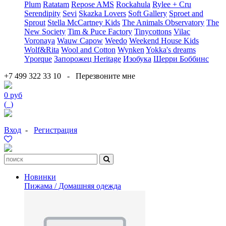
Plum
Ratatam
Repose AMS
Rockahula
Rylee + Cru
Serendipity
Sevi
Skazka Lovers
Soft Gallery
Sproet and
Sprout
Stella McCartney Kids
The Animals Observatory
The
New Society
Tim & Puce Factory
Tinycottons
Vilac
Voronaya
Wauw Capow
Weedo
Weekend House Kids
Wolf&Rita
Wool and Cotton
Wynken
Yokka's dreams
Yporque
Запорожец Heritage
Изобука
Шерри Боббинс
+7 499 322 33 10
-
Перезвоните мне
0 руб
(
0
)
Вход
-
Регистрация
Новинки
Пижама / Домашняя одежда