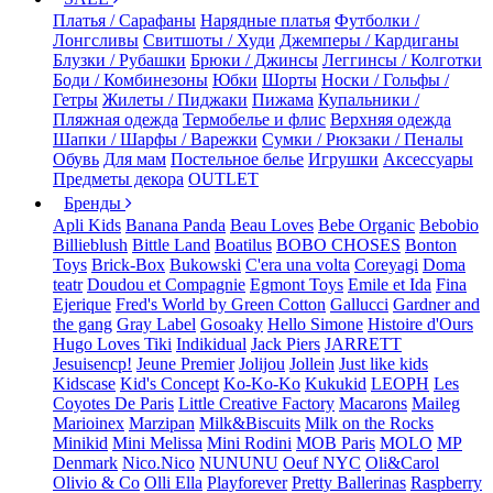
Платья / Сарафаны
Нарядные платья
Футболки /
Лонгсливы
Свитшоты / Худи
Джемперы / Кардиганы
Блузки / Рубашки
Брюки / Джинсы
Леггинсы / Колготки
Боди / Комбинезоны
Юбки
Шорты
Носки / Гольфы /
Гетры
Жилеты / Пиджаки
Пижама
Купальники /
Пляжная одежда
Термобелье и флис
Верхняя одежда
Шапки / Шарфы / Варежки
Сумки / Рюкзаки / Пеналы
Обувь
Для мам
Постельное белье
Игрушки
Аксессуары
Предметы декора
OUTLET
Бренды
Apli Kids
Banana Panda
Beau Loves
Bebe Organic
Bebobio
Billieblush
Bittle Land
Boatilus
BOBO CHOSES
Bonton
Toys
Brick-Box
Bukowski
C'era una volta
Coreyagi
Doma
teatr
Doudou et Compagnie
Egmont Toys
Emile et Ida
Fina
Ejerique
Fred's World by Green Cotton
Gallucci
Gardner and
the gang
Gray Label
Gosoaky
Hello Simone
Histoire d'Ours
Hugo Loves Tiki
Indikidual
Jack Piers
JARRETT
Jesuisencp!
Jeune Premier
Jolijou
Jollein
Just like kids
Kidscase
Kid's Concept
Ko-Ko-Ko
Kukukid
LEOPH
Les
Coyotes De Paris
Little Creative Factory
Macarons
Maileg
Marioinex
Marzipan
Milk&Biscuits
Milk on the Rocks
Minikid
Mini Melissa
Mini Rodini
MOB Paris
MOLO
MP
Denmark
Nico.Nico
NUNUNU
Oeuf NYC
Oli&Carol
Olivio & Co
Olli Ella
Playforever
Pretty Ballerinas
Raspberry