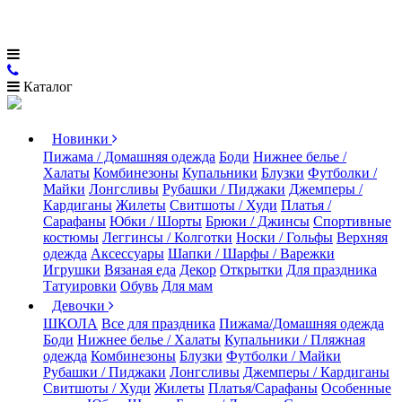
Каталог
Новинки
Пижама / Домашняя одежда
Боди
Нижнее белье /
Халаты
Комбинезоны
Купальники
Блузки
Футболки /
Майки
Лонгсливы
Рубашки / Пиджаки
Джемперы /
Кардиганы
Жилеты
Свитшоты / Худи
Платья /
Сарафаны
Юбки / Шорты
Брюки / Джинсы
Спортивные
костюмы
Леггинсы / Колготки
Носки / Гольфы
Верхняя
одежда
Аксессуары
Шапки / Шарфы / Варежки
Игрушки
Вязаная еда
Декор
Открытки
Для праздника
Татуировки
Обувь
Для мам
Девочки
ШКОЛА
Все для праздника
Пижама/Домашняя одежда
Боди
Нижнее белье / Халаты
Купальники / Пляжная
одежда
Комбинезоны
Блузки
Футболки / Майки
Рубашки / Пиджаки
Лонгсливы
Джемперы / Кардиганы
Свитшоты / Худи
Жилеты
Платья/Сарафаны
Особенные