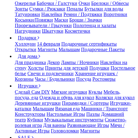
Ожерелья
Бабочки / Галстуки
Очки
Брелоки / Обвесы
Зонты
Сумки / Рюкзаки
Пеналы
Бутылки для воды
Татуировки
Наклейки
Ремни / Подтяжки
Воротники
Косынки/Повязки
Маски
Броши / Значки
Прорезыватели / Грызунки
Полотенца и халаты
Нагрудники
Шкатулки
Косметички
Подарки
Хэллоуин
14 февраля
Подарочные сертификаты
Открытки
Магниты
Малышам
Подарочные Пакеты
Для дома
Для праздника
Декор
Лампы / Ночники
Наклейки на
стену
Холсты
Принты для детской
Подушки
Постельное
белье
Свечи и подсвечники
Хранение игрушек /
Корзины
Часы / Будильники
Посуда
Ростомеры
Игрушки
Сделай Сам DIY
Мягкие игрушки
Куклы
Мебель,
посуда, еда
Одежда и обувь для кукол
Коляски для кукол
Деревянные игрушки
Пирамидки / Сортеры
Игрушки-
каталки
Малышам
Вязаная еда
Машинки / Транспорт
Конструкторы
Настольные Игры
Пазлы
Домашний
театр
Кубики
Музыкальные инструменты
Сюжетно-
ролевая игра
Для ванны
Развивающие Игры
Мячи /
Активные Игры
Головоломки
Магниты
SALE