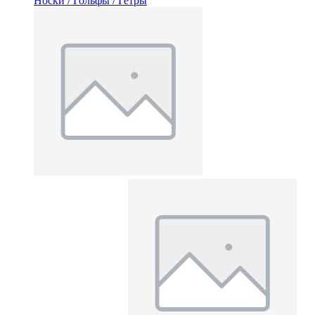
Носки / Гольфы / Гетры