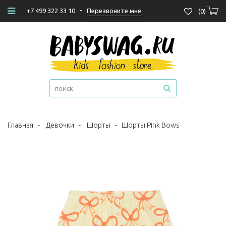
-
Перезвоните мне
+7 499 322 33 10
(
0
)
Главная
-
Девочки
-
Шорты
-
Шорты Pink Bows