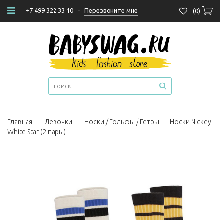
-
Перезвоните мне
+7 499 322 33 10
(
0
)
Главная
-
Девочки
-
Носки / Гольфы / Гетры
-
Носки Nickey
White Star (2 пары)