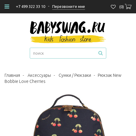
-
Перезвоните мне
+7 499 322 33 10
(
0
)
Главная
-
Аксессуары
-
Сумки / Рюкзаки
-
Рюкзак New
Bobbie Love Cherries