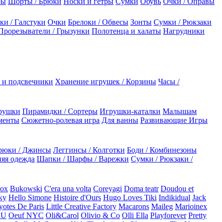
ры
Шорты / Брюки
Носки и гетры
Сумки
Обувь
Очки / Оправы
ки / Галстуки
Очки
Брелоки / Обвесы
Зонты
Сумки / Рюкзаки
Прорезыватели / Грызунки
Полотенца и халаты
Нагрудники
 и подсвечники
Хранение игрушек / Корзины
Часы /
рушки
Пирамидки / Сортеры
Игрушки-каталки
Малышам
менты
Сюжетно-ролевая игра
Для ванны
Развивающие Игры
рюки / Джинсы
Леггинсы / Колготки
Боди / Комбинезоны
яя одежда
Шапки / Шарфы / Варежки
Сумки / Рюкзаки /
Box
Bukowski
C'era una volta
Coreyagi
Doma teatr
Doudou et
ky
Hello Simone
Histoire d'Ours
Hugo Loves Tiki
Indikidual
Jack
otes De Paris
Little Creative Factory
Macarons
Maileg
Marioinex
NU
Oeuf NYC
Oli&Carol
Olivio & Co
Olli Ella
Playforever
Pretty