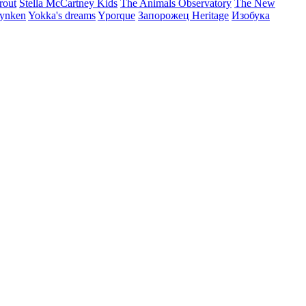
rout
Stella McCartney Kids
The Animals Observatory
The New
ynken
Yokka's dreams
Yporque
Запорожец Heritage
Изобука