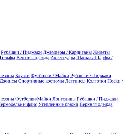
Рубашки / Пиджаки
Джемперы / Кардиганы
Жилеты
 Гольфы
Верхняя одежда
Аксессуары
Шапки / Шарфы /
незоны
Блузки
Футболки / Майки
Рубашки / Пиджаки
 Джинсы
Спортивные костюмы
Леггинсы
Колготки
Носки /
незоны
Футболки/Майки
Лонгсливы
Рубашки / Пиджаки
Термобелье и флис
Утепленные брюки
Верхняя одежда