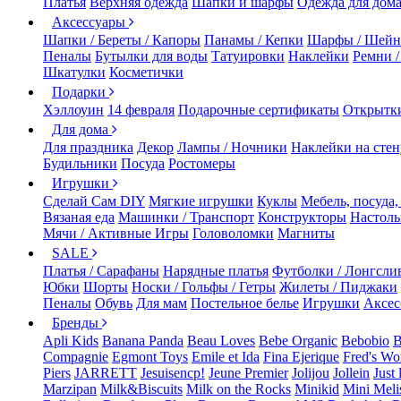
Платья
Верхняя одежда
Шапки и шарфы
Одежда для дом
Аксессуары
Шапки / Береты / Капоры
Панамы / Кепки
Шарфы / Шейн
Пеналы
Бутылки для воды
Татуировки
Наклейки
Ремни 
Шкатулки
Косметички
Подарки
Хэллоуин
14 февраля
Подарочные сертификаты
Открытк
Для дома
Для праздника
Декор
Лампы / Ночники
Наклейки на стен
Будильники
Посуда
Ростомеры
Игрушки
Сделай Сам DIY
Мягкие игрушки
Куклы
Мебель, посуда,
Вязаная еда
Машинки / Транспорт
Конструкторы
Настол
Мячи / Активные Игры
Головоломки
Магниты
SALE
Платья / Сарафаны
Нарядные платья
Футболки / Лонгсли
Юбки
Шорты
Носки / Гольфы / Гетры
Жилеты / Пиджаки
Пеналы
Обувь
Для мам
Постельное белье
Игрушки
Аксес
Бренды
Apli Kids
Banana Panda
Beau Loves
Bebe Organic
Bebobio
B
Compagnie
Egmont Toys
Emile et Ida
Fina Ejerique
Fred's Wo
Piers
JARRETT
Jesuisencp!
Jeune Premier
Jolijou
Jollein
Just 
Marzipan
Milk&Biscuits
Milk on the Rocks
Minikid
Mini Meli