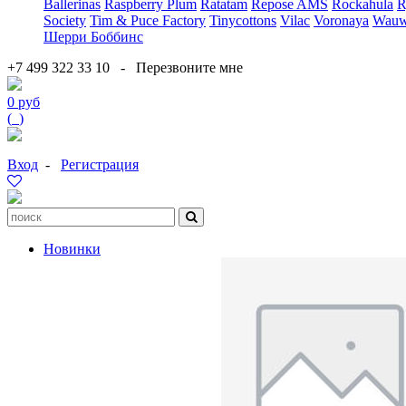
Ballerinas
Raspberry Plum
Ratatam
Repose AMS
Rockahula
R
Society
Tim & Puce Factory
Tinycottons
Vilac
Voronaya
Wauw
Шерри Боббинс
+7 499 322 33 10
-
Перезвоните мне
0 руб
(
0
)
Вход
-
Регистрация
Новинки