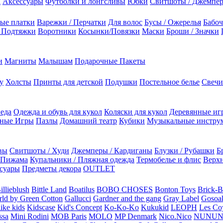
а
Аксессуары
Футболки и лонгсливы
Юбки
Свитшоты / Джемпе
ые платки
Варежки / Перчатки
Для волос
Бусы / Ожерелья
Бабоч
/ Подтяжки
Воротники
Косынки/Повязки
Маски
Броши / Значки
и
Магниты
Малышам
Подарочные Пакеты
у
Холсты
Принты для детской
Подушки
Постельное белье
Свечи
 еда
Одежда и обувь для кукол
Коляски для кукол
Деревянные иг
ьные Игры
Пазлы
Домашний театр
Кубики
Музыкальные инстру
вы
Свитшоты / Худи
Джемперы / Кардиганы
Блузки / Рубашки
Б
Пижама
Купальники / Пляжная одежда
Термобелье и флис
Верхн
суары
Предметы декора
OUTLET
illieblush
Bittle Land
Boatilus
BOBO CHOSES
Bonton Toys
Brick-
rld by Green Cotton
Gallucci
Gardner and the gang
Gray Label
Gosoa
like kids
Kidscase
Kid's Concept
Ko-Ko-Ko
Kukukid
LEOPH
Les Coy
ssa
Mini Rodini
MOB Paris
MOLO
MP Denmark
Nico.Nico
NUNU