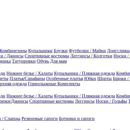
Комбинезоны
Купальники
Блузки
Футболки / Майки
Лонгсливы
и / Джинсы
Спортивные костюмы
Леггинсы / Колготки
Носки /
дника
Татуировки
Обувь
Для мам
оди
Нижнее белье / Халаты
Купальники / Пляжная одежда
Комби
леты
Платья/Сарафаны
Особенные платья
Юбки
Шорты
Брюки /
рхняя одежда
Горнолыжные Комплекты
оди
Нижнее белье / Халаты
Купальники / Пляжная одежда
Комби
рюки/Джинсы
Спортивные костюмы
Леггинсы
Носки / Гольфы
 / Сланцы
Резиновые сапоги
Ботинки и сапоги