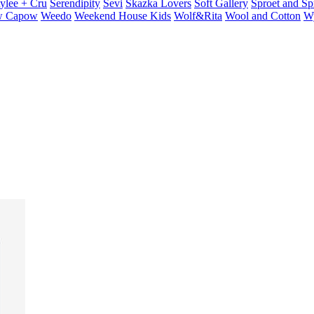
ylee + Cru
Serendipity
Sevi
Skazka Lovers
Soft Gallery
Sproet and Sp
 Capow
Weedo
Weekend House Kids
Wolf&Rita
Wool and Cotton
W