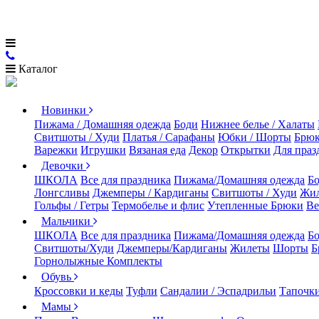
Каталог
Новинки
Пижама / Домашняя одежда
Боди
Нижнее белье / Халаты
Свитшоты / Худи
Платья / Сарафаны
Юбки / Шорты
Брюк
Варежки
Игрушки
Вязаная еда
Декор
Открытки
Для праз
Девочки
ШКОЛА
Все для праздника
Пижама/Домашняя одежда
Б
Лонгсливы
Джемперы / Кардиганы
Свитшоты / Худи
Жи
Гольфы / Гетры
Термобелье и флис
Утепленные Брюки
Ве
Мальчики
ШКОЛА
Все для праздника
Пижама/Домашняя одежда
Б
Свитшоты/Худи
Джемперы/Кардиганы
Жилеты
Шорты
Б
Горнолыжные Комплекты
Обувь
Кроссовки и кеды
Туфли
Сандалии / Эспадрильи
Тапочки
Мамы