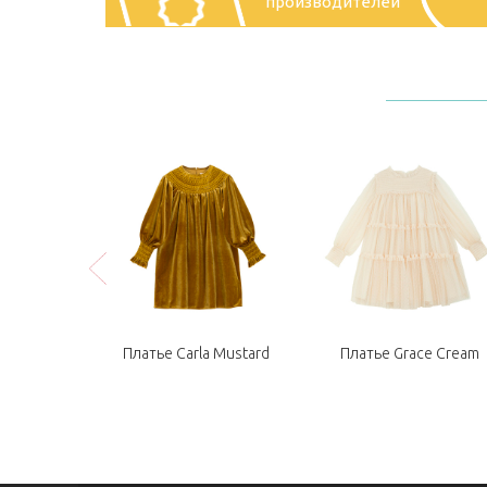
производителей
 volta (Kaya
Платье Carla Mustard
Платье Grace Cream
wers)