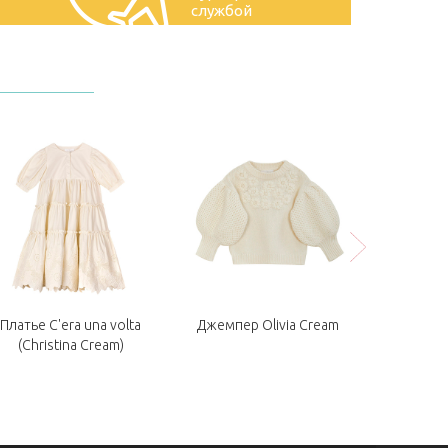
службой
Платье C'era una volta
Джемпер Olivia Cream
Платье C'era
(Christina Cream)
Chec