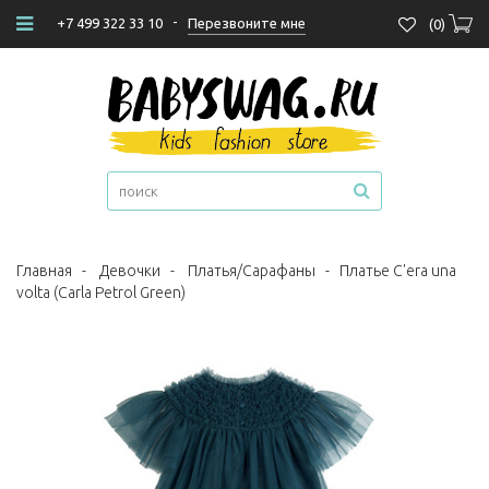
-
Перезвоните мне
+7 499 322 33 10
(
0
)
Главная
-
Девочки
-
Платья/Сарафаны
-
Платье C'era una
volta (Carla Petrol Green)