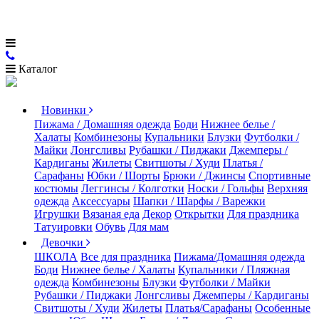
Каталог
Новинки
Пижама / Домашняя одежда
Боди
Нижнее белье /
Халаты
Комбинезоны
Купальники
Блузки
Футболки /
Майки
Лонгсливы
Рубашки / Пиджаки
Джемперы /
Кардиганы
Жилеты
Свитшоты / Худи
Платья /
Сарафаны
Юбки / Шорты
Брюки / Джинсы
Спортивные
костюмы
Леггинсы / Колготки
Носки / Гольфы
Верхняя
одежда
Аксессуары
Шапки / Шарфы / Варежки
Игрушки
Вязаная еда
Декор
Открытки
Для праздника
Татуировки
Обувь
Для мам
Девочки
ШКОЛА
Все для праздника
Пижама/Домашняя одежда
Боди
Нижнее белье / Халаты
Купальники / Пляжная
одежда
Комбинезоны
Блузки
Футболки / Майки
Рубашки / Пиджаки
Лонгсливы
Джемперы / Кардиганы
Свитшоты / Худи
Жилеты
Платья/Сарафаны
Особенные