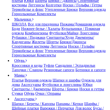
платья
Юбки
Шорты
Брюки / Джинсы
Спортивные
костюмы
Леггинсы
Колготки
Носки / Гольфы / Гетры
Термобелье и флис
Утепленные Брюки
Верхняя одежда
Горнолыжные Комплекты
Мальчики
ШКОЛА
Все для праздника
Пижама/Домашняя одежда
Боди
Нижнее белье / Халаты
Купальники / Пляжная
одежда
Комбинезоны
Футболки/Майки
Лонгсливы
Рубашки / Пиджаки
Свитшоты/Худи
Джемперы/
Кардиганы
Жилеты
Шорты
Брюки/Джинсы
Спортивные костюмы
Леггинсы
Носки / Гольфы
Термобелье и флис
Утепленные брюки
Верхняя одежда
Горнолыжные Комплекты
Обувь
Кроссовки и кеды
Туфли
Сандалии / Эспадрильи
Тапочки / Сланцы
Резиновые сапоги
Ботинки и сапоги
Мамы
Платья
Верхняя одежда
Шапки и шарфы
Одежда для
дома
Аксессуары
Футболки и лонгсливы
Юбки
Свитшоты / Джемперы
Шорты / Брюки
Носки и гетры
Сумки
Обувь
Очки / Оправы
Аксессуары
Шапки / Береты / Капоры
Панамы / Кепки
Шарфы /
Шейные платки
Варежки / Перчатки
Для волос
Бусы /