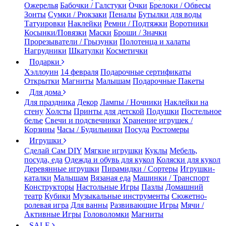
Ожерелья
Бабочки / Галстуки
Очки
Брелоки / Обвесы
Зонты
Сумки / Рюкзаки
Пеналы
Бутылки для воды
Татуировки
Наклейки
Ремни / Подтяжки
Воротники
Косынки/Повязки
Маски
Броши / Значки
Прорезыватели / Грызунки
Полотенца и халаты
Нагрудники
Шкатулки
Косметички
Подарки
Хэллоуин
14 февраля
Подарочные сертификаты
Открытки
Магниты
Малышам
Подарочные Пакеты
Для дома
Для праздника
Декор
Лампы / Ночники
Наклейки на
стену
Холсты
Принты для детской
Подушки
Постельное
белье
Свечи и подсвечники
Хранение игрушек /
Корзины
Часы / Будильники
Посуда
Ростомеры
Игрушки
Сделай Сам DIY
Мягкие игрушки
Куклы
Мебель,
посуда, еда
Одежда и обувь для кукол
Коляски для кукол
Деревянные игрушки
Пирамидки / Сортеры
Игрушки-
каталки
Малышам
Вязаная еда
Машинки / Транспорт
Конструкторы
Настольные Игры
Пазлы
Домашний
театр
Кубики
Музыкальные инструменты
Сюжетно-
ролевая игра
Для ванны
Развивающие Игры
Мячи /
Активные Игры
Головоломки
Магниты
SALE