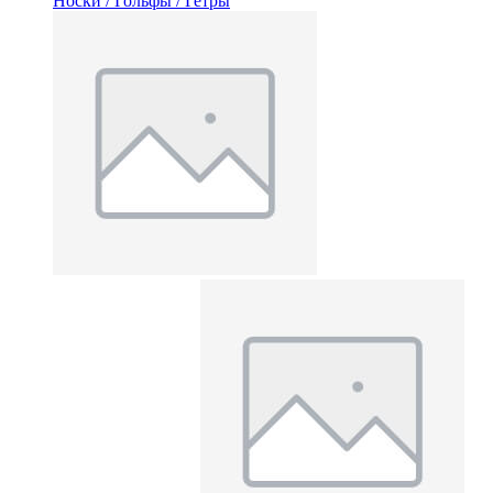
Носки / Гольфы / Гетры