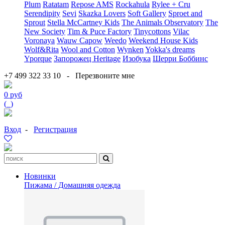
Plum
Ratatam
Repose AMS
Rockahula
Rylee + Cru
Serendipity
Sevi
Skazka Lovers
Soft Gallery
Sproet and
Sprout
Stella McCartney Kids
The Animals Observatory
The
New Society
Tim & Puce Factory
Tinycottons
Vilac
Voronaya
Wauw Capow
Weedo
Weekend House Kids
Wolf&Rita
Wool and Cotton
Wynken
Yokka's dreams
Yporque
Запорожец Heritage
Изобука
Шерри Боббинс
+7 499 322 33 10
-
Перезвоните мне
0 руб
(
0
)
Вход
-
Регистрация
Новинки
Пижама / Домашняя одежда