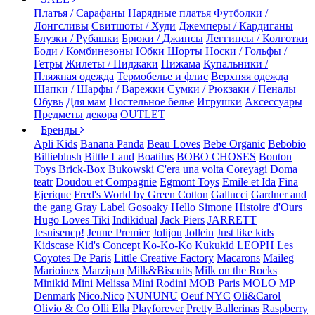
Платья / Сарафаны
Нарядные платья
Футболки /
Лонгсливы
Свитшоты / Худи
Джемперы / Кардиганы
Блузки / Рубашки
Брюки / Джинсы
Леггинсы / Колготки
Боди / Комбинезоны
Юбки
Шорты
Носки / Гольфы /
Гетры
Жилеты / Пиджаки
Пижама
Купальники /
Пляжная одежда
Термобелье и флис
Верхняя одежда
Шапки / Шарфы / Варежки
Сумки / Рюкзаки / Пеналы
Обувь
Для мам
Постельное белье
Игрушки
Аксессуары
Предметы декора
OUTLET
Бренды
Apli Kids
Banana Panda
Beau Loves
Bebe Organic
Bebobio
Billieblush
Bittle Land
Boatilus
BOBO CHOSES
Bonton
Toys
Brick-Box
Bukowski
C'era una volta
Coreyagi
Doma
teatr
Doudou et Compagnie
Egmont Toys
Emile et Ida
Fina
Ejerique
Fred's World by Green Cotton
Gallucci
Gardner and
the gang
Gray Label
Gosoaky
Hello Simone
Histoire d'Ours
Hugo Loves Tiki
Indikidual
Jack Piers
JARRETT
Jesuisencp!
Jeune Premier
Jolijou
Jollein
Just like kids
Kidscase
Kid's Concept
Ko-Ko-Ko
Kukukid
LEOPH
Les
Coyotes De Paris
Little Creative Factory
Macarons
Maileg
Marioinex
Marzipan
Milk&Biscuits
Milk on the Rocks
Minikid
Mini Melissa
Mini Rodini
MOB Paris
MOLO
MP
Denmark
Nico.Nico
NUNUNU
Oeuf NYC
Oli&Carol
Olivio & Co
Olli Ella
Playforever
Pretty Ballerinas
Raspberry