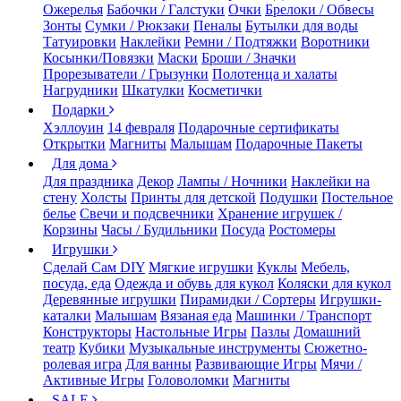
Ожерелья
Бабочки / Галстуки
Очки
Брелоки / Обвесы
Зонты
Сумки / Рюкзаки
Пеналы
Бутылки для воды
Татуировки
Наклейки
Ремни / Подтяжки
Воротники
Косынки/Повязки
Маски
Броши / Значки
Прорезыватели / Грызунки
Полотенца и халаты
Нагрудники
Шкатулки
Косметички
Подарки
Хэллоуин
14 февраля
Подарочные сертификаты
Открытки
Магниты
Малышам
Подарочные Пакеты
Для дома
Для праздника
Декор
Лампы / Ночники
Наклейки на
стену
Холсты
Принты для детской
Подушки
Постельное
белье
Свечи и подсвечники
Хранение игрушек /
Корзины
Часы / Будильники
Посуда
Ростомеры
Игрушки
Сделай Сам DIY
Мягкие игрушки
Куклы
Мебель,
посуда, еда
Одежда и обувь для кукол
Коляски для кукол
Деревянные игрушки
Пирамидки / Сортеры
Игрушки-
каталки
Малышам
Вязаная еда
Машинки / Транспорт
Конструкторы
Настольные Игры
Пазлы
Домашний
театр
Кубики
Музыкальные инструменты
Сюжетно-
ролевая игра
Для ванны
Развивающие Игры
Мячи /
Активные Игры
Головоломки
Магниты
SALE