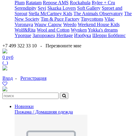
Plum
Ratatam
Repose AMS
Rockahula
Rylee + Cru
Serendipity
Sevi
Skazka Lovers
Soft Gallery
Sproet and
Sprout
Stella McCartney Kids
The Animals Observatory
The
New Society
Tim & Puce Factory
Tinycottons
Vilac
Voronaya
Wauw Capow
Weedo
Weekend House Kids
Wolf&Rita
Wool and Cotton
Wynken
Yokka's dreams
Yporque
Запорожец Heritage
Изобука
Шерри Боббинс
+7 499 322 33 10
-
Перезвоните мне
0 руб
(
0
)
Вход
-
Регистрация
Новинки
Пижама / Домашняя одежда