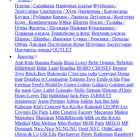
Платья / Сарафаны
Нарядные платья
Футболки /
Лонгсливы
Свитшоты / Худи
Джемперы / Кардиганы
Блузки / Рубашки
Брюки / Джинсы
Леггинсы / Колготки
Боди / Комбинезоны
Юбки
Шорты
Носки / Гольфы /
Гетры
Жилеты / Пиджаки
Пижама
Купальники /
Пляжная одежда
Термобелье и флис
Верхняя одежда
Шапки / Шарфы / Варежки
Сумки / Рюкзаки / Пеналы
Обувь
Для мам
Постельное белье
Игрушки
Аксессуары
Предметы декора
OUTLET
Бренды
Apli Kids
Banana Panda
Beau Loves
Bebe Organic
Bebobio
Billieblush
Bittle Land
Boatilus
BOBO CHOSES
Bonton
Toys
Brick-Box
Bukowski
C'era una volta
Coreyagi
Doma
teatr
Doudou et Compagnie
Egmont Toys
Emile et Ida
Fina
Ejerique
Fred's World by Green Cotton
Gallucci
Gardner and
the gang
Gray Label
Gosoaky
Hello Simone
Histoire d'Ours
Hugo Loves Tiki
Indikidual
Jack Piers
JARRETT
Jesuisencp!
Jeune Premier
Jolijou
Jollein
Just like kids
Kidscase
Kid's Concept
Ko-Ko-Ko
Kukukid
LEOPH
Les
Coyotes De Paris
Little Creative Factory
Macarons
Maileg
Marioinex
Marzipan
Milk&Biscuits
Milk on the Rocks
Minikid
Mini Melissa
Mini Rodini
MOB Paris
MOLO
MP
Denmark
Nico.Nico
NUNUNU
Oeuf NYC
Oli&Carol
Olivio & Co
Olli Ella
Playforever
Pretty Ballerinas
Raspberry