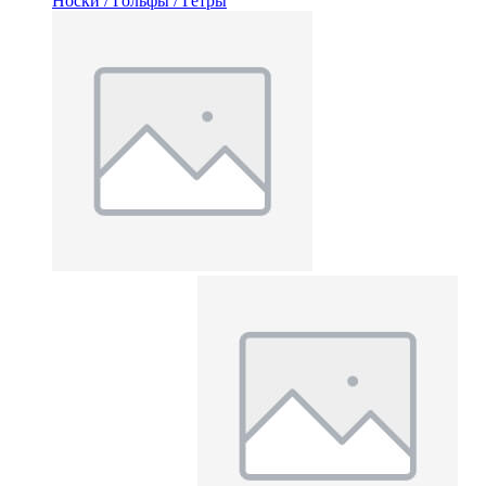
Носки / Гольфы / Гетры