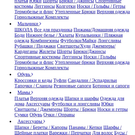
платья
Юбки
Шорты
Брюки / Джинсы
Спортивные
костюмы
Леггинсы
Колготки
Носки / Гольфы / Гетры
Термобелье и флис
Утепленные Брюки
Верхняя одежда
Горнолыжные Комплекты
Мальчики
ШКОЛА
Все для праздника
Пижама/Домашняя одежда
Боди
Нижнее белье / Халаты
Купальники / Пляжная
одежда
Комбинезоны
Футболки/Майки
Лонгсливы
Рубашки / Пиджаки
Свитшоты/Худи
Джемперы/
Кардиганы
Жилеты
Шорты
Брюки/Джинсы
Спортивные костюмы
Леггинсы
Носки / Гольфы
Термобелье и флис
Утепленные брюки
Верхняя одежда
Горнолыжные Комплекты
Обувь
Кроссовки и кеды
Туфли
Сандалии / Эспадрильи
Тапочки / Сланцы
Резиновые сапоги
Ботинки и сапоги
Мамы
Платья
Верхняя одежда
Шапки и шарфы
Одежда для
дома
Аксессуары
Футболки и лонгсливы
Юбки
Свитшоты / Джемперы
Шорты / Брюки
Носки и гетры
Сумки
Обувь
Очки / Оправы
Аксессуары
Шапки / Береты / Капоры
Панамы / Кепки
Шарфы /
Шейные платки
Варежки / Перчатки
Для волос
Бусы /