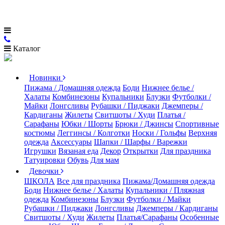
Каталог
Новинки
Пижама / Домашняя одежда
Боди
Нижнее белье /
Халаты
Комбинезоны
Купальники
Блузки
Футболки /
Майки
Лонгсливы
Рубашки / Пиджаки
Джемперы /
Кардиганы
Жилеты
Свитшоты / Худи
Платья /
Сарафаны
Юбки / Шорты
Брюки / Джинсы
Спортивные
костюмы
Леггинсы / Колготки
Носки / Гольфы
Верхняя
одежда
Аксессуары
Шапки / Шарфы / Варежки
Игрушки
Вязаная еда
Декор
Открытки
Для праздника
Татуировки
Обувь
Для мам
Девочки
ШКОЛА
Все для праздника
Пижама/Домашняя одежда
Боди
Нижнее белье / Халаты
Купальники / Пляжная
одежда
Комбинезоны
Блузки
Футболки / Майки
Рубашки / Пиджаки
Лонгсливы
Джемперы / Кардиганы
Свитшоты / Худи
Жилеты
Платья/Сарафаны
Особенные