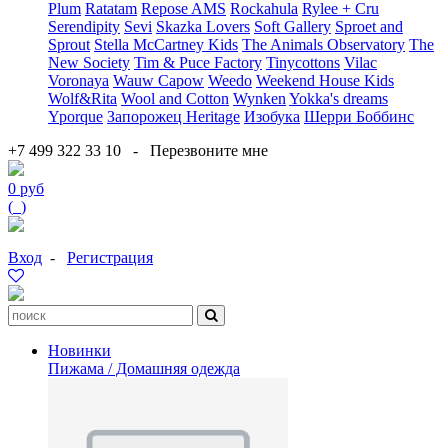
Plum
Ratatam
Repose AMS
Rockahula
Rylee + Cru
Serendipity
Sevi
Skazka Lovers
Soft Gallery
Sproet and
Sprout
Stella McCartney Kids
The Animals Observatory
The
New Society
Tim & Puce Factory
Tinycottons
Vilac
Voronaya
Wauw Capow
Weedo
Weekend House Kids
Wolf&Rita
Wool and Cotton
Wynken
Yokka's dreams
Yporque
Запорожец Heritage
Изобука
Шерри Боббинс
+7 499 322 33 10
-
Перезвоните мне
0 руб
(
0
)
Вход
-
Регистрация
Новинки
Пижама / Домашняя одежда