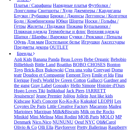
Платья / Сарафаны
Нарядные платья
Футболки /
Лонгсливы
Свитшоты / Худи
Джемперы / Кардиганы
Блузки / Рубашки
Брюки / Джинсы
Леггинсы / Колготки
Боди / Комбинезоны
Юбки
Шорты
Носки / Гольфы /
Гетры
Жилеты / Пиджаки
Пижама
Купальники /
Пляжная одежда
Термобелье и флис
Верхняя одежда
Шапки / Шарфы / Варежки
Сумки / Рюкзаки / Пеналы
Обувь
Для мам
Постельное белье
Игрушки
Аксессуары
Предметы декора
OUTLET
Бренды
Apli Kids
Banana Panda
Beau Loves
Bebe Organic
Bebobio
Billieblush
Bittle Land
Boatilus
BOBO CHOSES
Bonton
Toys
Brick-Box
Bukowski
C'era una volta
Coreyagi
Doma
teatr
Doudou et Compagnie
Egmont Toys
Emile et Ida
Fina
Ejerique
Fred's World by Green Cotton
Gallucci
Gardner and
the gang
Gray Label
Gosoaky
Hello Simone
Histoire d'Ours
Hugo Loves Tiki
Indikidual
Jack Piers
JARRETT
Jesuisencp!
Jeune Premier
Jolijou
Jollein
Just like kids
Kidscase
Kid's Concept
Ko-Ko-Ko
Kukukid
LEOPH
Les
Coyotes De Paris
Little Creative Factory
Macarons
Maileg
Marioinex
Marzipan
Milk&Biscuits
Milk on the Rocks
Minikid
Mini Melissa
Mini Rodini
MOB Paris
MOLO
MP
Denmark
Nico.Nico
NUNUNU
Oeuf NYC
Oli&Carol
Olivio & Co
Olli Ella
Playforever
Pretty Ballerinas
Raspberry