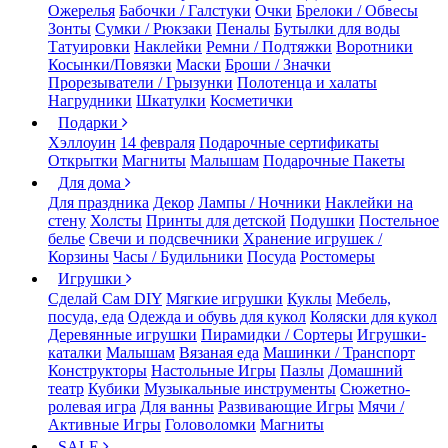
Ожерелья
Бабочки / Галстуки
Очки
Брелоки / Обвесы
Зонты
Сумки / Рюкзаки
Пеналы
Бутылки для воды
Татуировки
Наклейки
Ремни / Подтяжки
Воротники
Косынки/Повязки
Маски
Броши / Значки
Прорезыватели / Грызунки
Полотенца и халаты
Нагрудники
Шкатулки
Косметички
Подарки
Хэллоуин
14 февраля
Подарочные сертификаты
Открытки
Магниты
Малышам
Подарочные Пакеты
Для дома
Для праздника
Декор
Лампы / Ночники
Наклейки на
стену
Холсты
Принты для детской
Подушки
Постельное
белье
Свечи и подсвечники
Хранение игрушек /
Корзины
Часы / Будильники
Посуда
Ростомеры
Игрушки
Сделай Сам DIY
Мягкие игрушки
Куклы
Мебель,
посуда, еда
Одежда и обувь для кукол
Коляски для кукол
Деревянные игрушки
Пирамидки / Сортеры
Игрушки-
каталки
Малышам
Вязаная еда
Машинки / Транспорт
Конструкторы
Настольные Игры
Пазлы
Домашний
театр
Кубики
Музыкальные инструменты
Сюжетно-
ролевая игра
Для ванны
Развивающие Игры
Мячи /
Активные Игры
Головоломки
Магниты
SALE