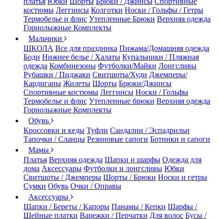
платья
Юбки
Шорты
Брюки / Джинсы
Спортивные
костюмы
Леггинсы
Колготки
Носки / Гольфы / Гетры
Термобелье и флис
Утепленные Брюки
Верхняя одежда
Горнолыжные Комплекты
Мальчики
ШКОЛА
Все для праздника
Пижама/Домашняя одежда
Боди
Нижнее белье / Халаты
Купальники / Пляжная
одежда
Комбинезоны
Футболки/Майки
Лонгсливы
Рубашки / Пиджаки
Свитшоты/Худи
Джемперы/
Кардиганы
Жилеты
Шорты
Брюки/Джинсы
Спортивные костюмы
Леггинсы
Носки / Гольфы
Термобелье и флис
Утепленные брюки
Верхняя одежда
Горнолыжные Комплекты
Обувь
Кроссовки и кеды
Туфли
Сандалии / Эспадрильи
Тапочки / Сланцы
Резиновые сапоги
Ботинки и сапоги
Мамы
Платья
Верхняя одежда
Шапки и шарфы
Одежда для
дома
Аксессуары
Футболки и лонгсливы
Юбки
Свитшоты / Джемперы
Шорты / Брюки
Носки и гетры
Сумки
Обувь
Очки / Оправы
Аксессуары
Шапки / Береты / Капоры
Панамы / Кепки
Шарфы /
Шейные платки
Варежки / Перчатки
Для волос
Бусы /