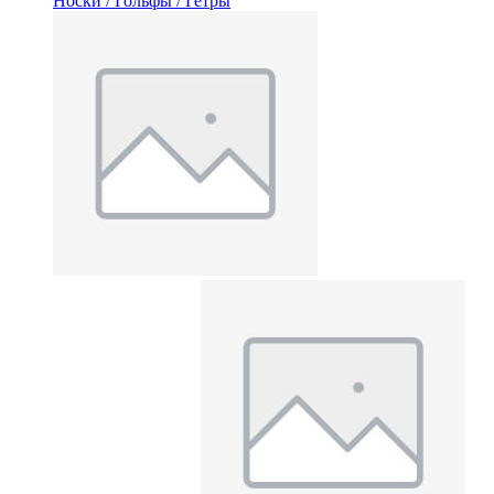
Носки / Гольфы / Гетры