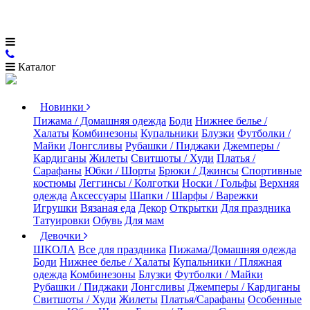
Каталог
Новинки
Пижама / Домашняя одежда
Боди
Нижнее белье /
Халаты
Комбинезоны
Купальники
Блузки
Футболки /
Майки
Лонгсливы
Рубашки / Пиджаки
Джемперы /
Кардиганы
Жилеты
Свитшоты / Худи
Платья /
Сарафаны
Юбки / Шорты
Брюки / Джинсы
Спортивные
костюмы
Леггинсы / Колготки
Носки / Гольфы
Верхняя
одежда
Аксессуары
Шапки / Шарфы / Варежки
Игрушки
Вязаная еда
Декор
Открытки
Для праздника
Татуировки
Обувь
Для мам
Девочки
ШКОЛА
Все для праздника
Пижама/Домашняя одежда
Боди
Нижнее белье / Халаты
Купальники / Пляжная
одежда
Комбинезоны
Блузки
Футболки / Майки
Рубашки / Пиджаки
Лонгсливы
Джемперы / Кардиганы
Свитшоты / Худи
Жилеты
Платья/Сарафаны
Особенные