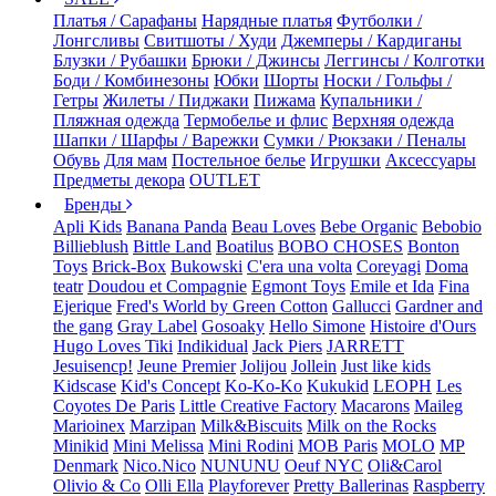
Платья / Сарафаны
Нарядные платья
Футболки /
Лонгсливы
Свитшоты / Худи
Джемперы / Кардиганы
Блузки / Рубашки
Брюки / Джинсы
Леггинсы / Колготки
Боди / Комбинезоны
Юбки
Шорты
Носки / Гольфы /
Гетры
Жилеты / Пиджаки
Пижама
Купальники /
Пляжная одежда
Термобелье и флис
Верхняя одежда
Шапки / Шарфы / Варежки
Сумки / Рюкзаки / Пеналы
Обувь
Для мам
Постельное белье
Игрушки
Аксессуары
Предметы декора
OUTLET
Бренды
Apli Kids
Banana Panda
Beau Loves
Bebe Organic
Bebobio
Billieblush
Bittle Land
Boatilus
BOBO CHOSES
Bonton
Toys
Brick-Box
Bukowski
C'era una volta
Coreyagi
Doma
teatr
Doudou et Compagnie
Egmont Toys
Emile et Ida
Fina
Ejerique
Fred's World by Green Cotton
Gallucci
Gardner and
the gang
Gray Label
Gosoaky
Hello Simone
Histoire d'Ours
Hugo Loves Tiki
Indikidual
Jack Piers
JARRETT
Jesuisencp!
Jeune Premier
Jolijou
Jollein
Just like kids
Kidscase
Kid's Concept
Ko-Ko-Ko
Kukukid
LEOPH
Les
Coyotes De Paris
Little Creative Factory
Macarons
Maileg
Marioinex
Marzipan
Milk&Biscuits
Milk on the Rocks
Minikid
Mini Melissa
Mini Rodini
MOB Paris
MOLO
MP
Denmark
Nico.Nico
NUNUNU
Oeuf NYC
Oli&Carol
Olivio & Co
Olli Ella
Playforever
Pretty Ballerinas
Raspberry