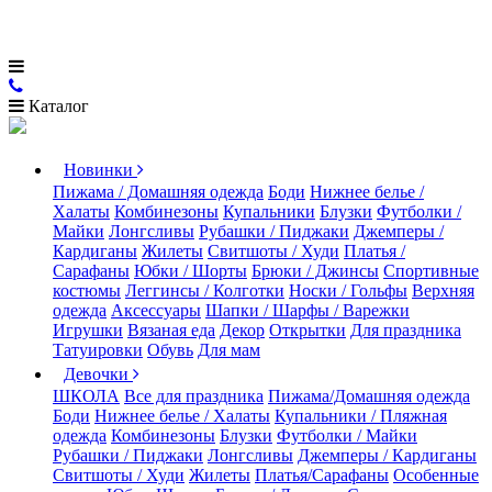
Каталог
Новинки
Пижама / Домашняя одежда
Боди
Нижнее белье /
Халаты
Комбинезоны
Купальники
Блузки
Футболки /
Майки
Лонгсливы
Рубашки / Пиджаки
Джемперы /
Кардиганы
Жилеты
Свитшоты / Худи
Платья /
Сарафаны
Юбки / Шорты
Брюки / Джинсы
Спортивные
костюмы
Леггинсы / Колготки
Носки / Гольфы
Верхняя
одежда
Аксессуары
Шапки / Шарфы / Варежки
Игрушки
Вязаная еда
Декор
Открытки
Для праздника
Татуировки
Обувь
Для мам
Девочки
ШКОЛА
Все для праздника
Пижама/Домашняя одежда
Боди
Нижнее белье / Халаты
Купальники / Пляжная
одежда
Комбинезоны
Блузки
Футболки / Майки
Рубашки / Пиджаки
Лонгсливы
Джемперы / Кардиганы
Свитшоты / Худи
Жилеты
Платья/Сарафаны
Особенные