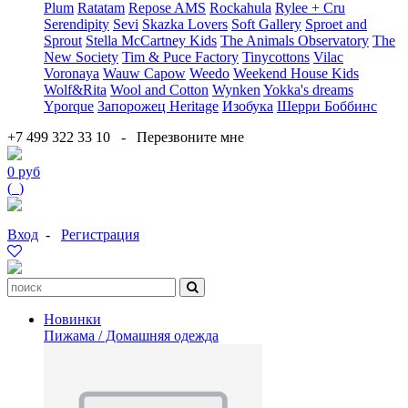
Plum
Ratatam
Repose AMS
Rockahula
Rylee + Cru
Serendipity
Sevi
Skazka Lovers
Soft Gallery
Sproet and
Sprout
Stella McCartney Kids
The Animals Observatory
The
New Society
Tim & Puce Factory
Tinycottons
Vilac
Voronaya
Wauw Capow
Weedo
Weekend House Kids
Wolf&Rita
Wool and Cotton
Wynken
Yokka's dreams
Yporque
Запорожец Heritage
Изобука
Шерри Боббинс
+7 499 322 33 10
-
Перезвоните мне
0 руб
(
0
)
Вход
-
Регистрация
Новинки
Пижама / Домашняя одежда