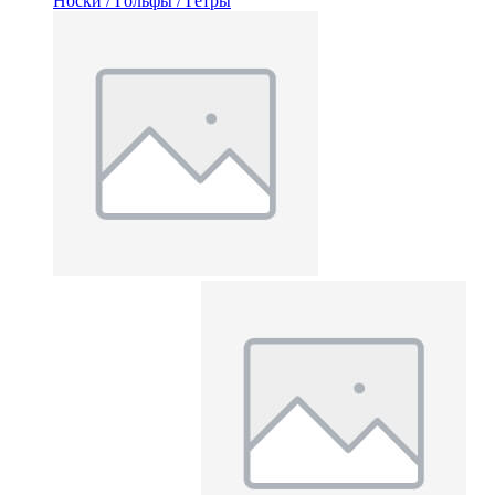
Носки / Гольфы / Гетры