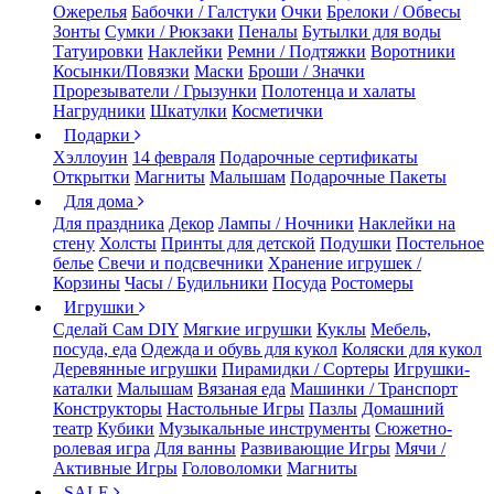
Ожерелья
Бабочки / Галстуки
Очки
Брелоки / Обвесы
Зонты
Сумки / Рюкзаки
Пеналы
Бутылки для воды
Татуировки
Наклейки
Ремни / Подтяжки
Воротники
Косынки/Повязки
Маски
Броши / Значки
Прорезыватели / Грызунки
Полотенца и халаты
Нагрудники
Шкатулки
Косметички
Подарки
Хэллоуин
14 февраля
Подарочные сертификаты
Открытки
Магниты
Малышам
Подарочные Пакеты
Для дома
Для праздника
Декор
Лампы / Ночники
Наклейки на
стену
Холсты
Принты для детской
Подушки
Постельное
белье
Свечи и подсвечники
Хранение игрушек /
Корзины
Часы / Будильники
Посуда
Ростомеры
Игрушки
Сделай Сам DIY
Мягкие игрушки
Куклы
Мебель,
посуда, еда
Одежда и обувь для кукол
Коляски для кукол
Деревянные игрушки
Пирамидки / Сортеры
Игрушки-
каталки
Малышам
Вязаная еда
Машинки / Транспорт
Конструкторы
Настольные Игры
Пазлы
Домашний
театр
Кубики
Музыкальные инструменты
Сюжетно-
ролевая игра
Для ванны
Развивающие Игры
Мячи /
Активные Игры
Головоломки
Магниты
SALE