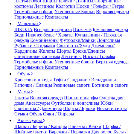
платья
Юбки
Шорты
Брюки / Джинсы
Спортивные
костюмы
Леггинсы
Колготки
Носки / Гольфы / Гетры
Термобелье и флис
Утепленные Брюки
Верхняя одежда
Горнолыжные Комплекты
Мальчики
ШКОЛА
Все для праздника
Пижама/Домашняя одежда
Боди
Нижнее белье / Халаты
Купальники / Пляжная
одежда
Комбинезоны
Футболки/Майки
Лонгсливы
Рубашки / Пиджаки
Свитшоты/Худи
Джемперы/
Кардиганы
Жилеты
Шорты
Брюки/Джинсы
Спортивные костюмы
Леггинсы
Носки / Гольфы
Термобелье и флис
Утепленные брюки
Верхняя одежда
Горнолыжные Комплекты
Обувь
Кроссовки и кеды
Туфли
Сандалии / Эспадрильи
Тапочки / Сланцы
Резиновые сапоги
Ботинки и сапоги
Мамы
Платья
Верхняя одежда
Шапки и шарфы
Одежда для
дома
Аксессуары
Футболки и лонгсливы
Юбки
Свитшоты / Джемперы
Шорты / Брюки
Носки и гетры
Сумки
Обувь
Очки / Оправы
Аксессуары
Шапки / Береты / Капоры
Панамы / Кепки
Шарфы /
Шейные платки
Варежки / Перчатки
Для волос
Бусы /