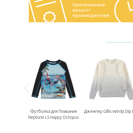
Оригинальные
вещи от
производителей
alm Blue
Футболка для Плавания
Джемпер Gillis Windy Dip
Neptune LS Happy Octopus