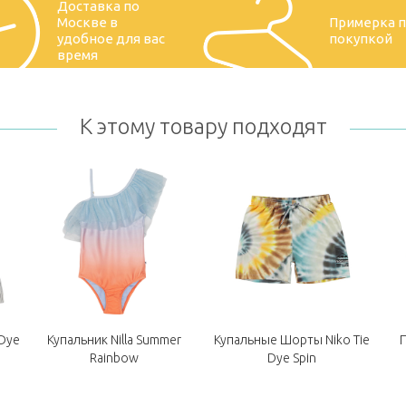
Доставка по
Москве в
Примерка 
удобное для вас
покупкой
время
К этому товару подходят
 Dye
Купальник Nilla Summer
Купальные Шорты Niko Tie
П
Rainbow
Dye Spin