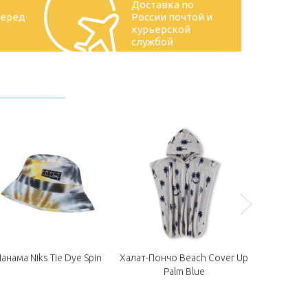
Доставка по
перед
России почтой и
курьерской
службой
анама Niks Tie Dye Spin
Халат-Пончо Beach Cover Up
Солнцезащ
Palm Blue
Pa