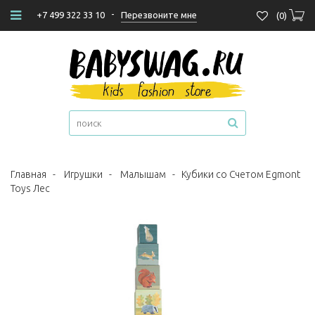
-
Перезвоните мне
+7 499 322 33 10
(
0
)
Главная
-
Игрушки
-
Малышам
-
Кубики со Счетом Egmont
Toys Лес