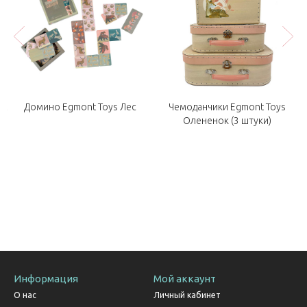
Чемоданчики Egmont Toys
et
Домино Egmont Toys Лес
Ч
Олененок (3 штуки)
Информация
Мой аккаунт
О нас
Личный кабинет