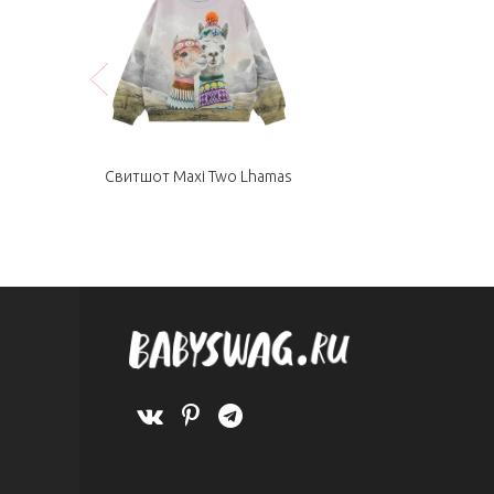
Свитшот Maxi Two Lhamas