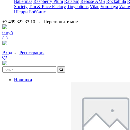
Ballerinas
Raspberry Plum
Ratatam
Repose AMS
Rockahula
R
Society
Tim & Puce Factory
Tinycottons
Vilac
Voronaya
Wauw
Шерри Боббинс
+7 499 322 33 10
-
Перезвоните мне
0 руб
(
0
)
Вход
-
Регистрация
Новинки