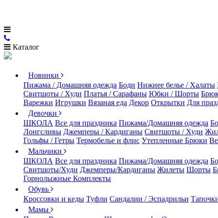
Каталог
Новинки
Пижама / Домашняя одежда
Боди
Нижнее белье / Халаты
Свитшоты / Худи
Платья / Сарафаны
Юбки / Шорты
Брюк
Варежки
Игрушки
Вязаная еда
Декор
Открытки
Для праз
Девочки
ШКОЛА
Все для праздника
Пижама/Домашняя одежда
Б
Лонгсливы
Джемперы / Кардиганы
Свитшоты / Худи
Жи
Гольфы / Гетры
Термобелье и флис
Утепленные Брюки
Ве
Мальчики
ШКОЛА
Все для праздника
Пижама/Домашняя одежда
Б
Свитшоты/Худи
Джемперы/Кардиганы
Жилеты
Шорты
Б
Горнолыжные Комплекты
Обувь
Кроссовки и кеды
Туфли
Сандалии / Эспадрильи
Тапочки
Мамы