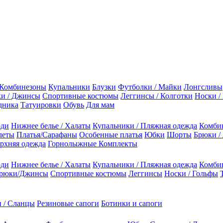
Комбинезоны
Купальники
Блузки
Футболки / Майки
Лонгсливы
и / Джинсы
Спортивные костюмы
Леггинсы / Колготки
Носки /
дника
Татуировки
Обувь
Для мам
оди
Нижнее белье / Халаты
Купальники / Пляжная одежда
Комби
леты
Платья/Сарафаны
Особенные платья
Юбки
Шорты
Брюки /
рхняя одежда
Горнолыжные Комплекты
оди
Нижнее белье / Халаты
Купальники / Пляжная одежда
Комби
рюки/Джинсы
Спортивные костюмы
Леггинсы
Носки / Гольфы
 / Сланцы
Резиновые сапоги
Ботинки и сапоги