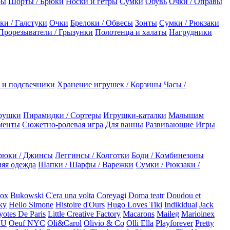
ры
Шорты / Брюки
Носки и гетры
Сумки
Обувь
Очки / Оправы
ки / Галстуки
Очки
Брелоки / Обвесы
Зонты
Сумки / Рюкзаки
Прорезыватели / Грызунки
Полотенца и халаты
Нагрудники
 и подсвечники
Хранение игрушек / Корзины
Часы /
рушки
Пирамидки / Сортеры
Игрушки-каталки
Малышам
менты
Сюжетно-ролевая игра
Для ванны
Развивающие Игры
рюки / Джинсы
Леггинсы / Колготки
Боди / Комбинезоны
яя одежда
Шапки / Шарфы / Варежки
Сумки / Рюкзаки /
Box
Bukowski
C'era una volta
Coreyagi
Doma teatr
Doudou et
ky
Hello Simone
Histoire d'Ours
Hugo Loves Tiki
Indikidual
Jack
otes De Paris
Little Creative Factory
Macarons
Maileg
Marioinex
NU
Oeuf NYC
Oli&Carol
Olivio & Co
Olli Ella
Playforever
Pretty