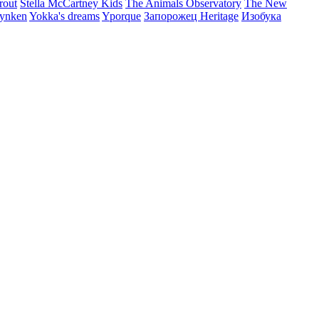
rout
Stella McCartney Kids
The Animals Observatory
The New
ynken
Yokka's dreams
Yporque
Запорожец Heritage
Изобука