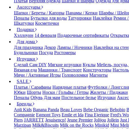
Платья
Верхняя одежда
Шапки и шарфы
Одежда для дом
Аксессуары
Шапки / Береты / Капоры
Панамы / Кепки
Шарфы / Шейн
Пеналы
Бутылки для воды
Татуировки
Наклейки
Ремни 
Шкатулки
Косметички
Подарки
Хэллоуин
14 февраля
Подарочные сертификаты
Открытк
Для дома
Для праздника
Декор
Лампы / Ночники
Наклейки на стен
Будильники
Посуда
Ростомеры
Игрушки
Сделай Сам DIY
Мягкие игрушки
Куклы
Мебель, посуда,
Вязаная еда
Машинки / Транспорт
Конструкторы
Настол
Мячи / Активные Игры
Головоломки
Магниты
SALE
Платья / Сарафаны
Нарядные платья
Футболки / Лонгсли
Юбки
Шорты
Носки / Гольфы / Гетры
Жилеты / Пиджаки
Пеналы
Обувь
Для мам
Постельное белье
Игрушки
Аксес
Бренды
Apli Kids
Banana Panda
Beau Loves
Bebe Organic
Bebobio
B
Compagnie
Egmont Toys
Emile et Ida
Fina Ejerique
Fred's Wo
Piers
JARRETT
Jesuisencp!
Jeune Premier
Jolijou
Jollein
Just 
Marzipan
Milk&Biscuits
Milk on the Rocks
Minikid
Mini Meli