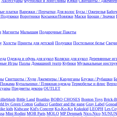
а
Аксессуары
Футболки и лонгсливы
Юбки
Свитшоты / Джемпе
ые платки
Варежки / Перчатки
Для волос
Бусы / Ожерелья
Бабоч
/ Подтяжки
Воротники
Косынки/Повязки
Маски
Броши / Значки
и
Магниты
Малышам
Подарочные Пакеты
у
Холсты
Принты для детской
Подушки
Постельное белье
Свечи
 еда
Одежда и обувь для кукол
Коляски для кукол
Деревянные иг
ьные Игры
Пазлы
Домашний театр
Кубики
Музыкальные инстру
вы
Свитшоты / Худи
Джемперы / Кардиганы
Блузки / Рубашки
Б
Пижама
Купальники / Пляжная одежда
Термобелье и флис
Верхн
суары
Предметы декора
OUTLET
illieblush
Bittle Land
Boatilus
BOBO CHOSES
Bonton Toys
Brick-
rld by Green Cotton
Gallucci
Gardner and the gang
Gray Label
Gosoa
like kids
Kidscase
Kid's Concept
Ko-Ko-Ko
Kukukid
LEOPH
Les Coy
ssa
Mini Rodini
MOB Paris
MOLO
MP Denmark
Nico.Nico
NUNU