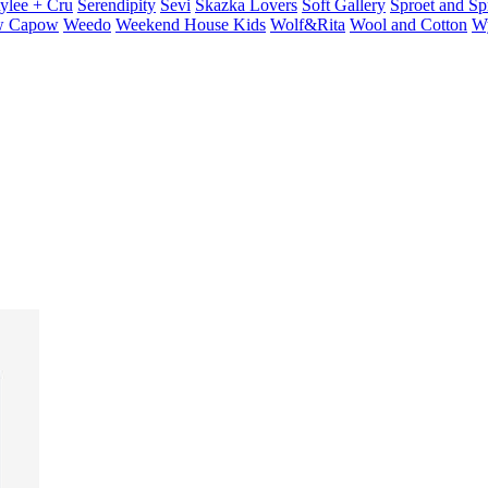
ylee + Cru
Serendipity
Sevi
Skazka Lovers
Soft Gallery
Sproet and Sp
 Capow
Weedo
Weekend House Kids
Wolf&Rita
Wool and Cotton
W