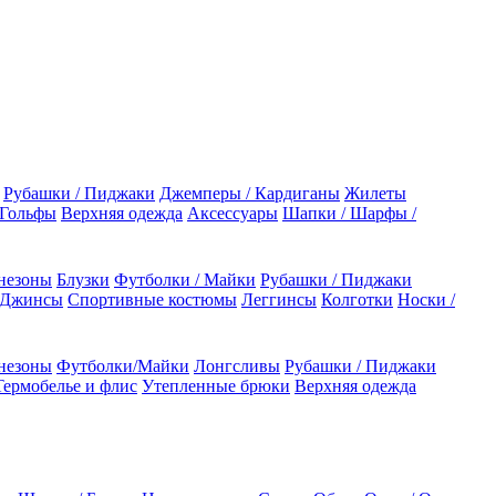
Рубашки / Пиджаки
Джемперы / Кардиганы
Жилеты
 Гольфы
Верхняя одежда
Аксессуары
Шапки / Шарфы /
незоны
Блузки
Футболки / Майки
Рубашки / Пиджаки
 Джинсы
Спортивные костюмы
Леггинсы
Колготки
Носки /
незоны
Футболки/Майки
Лонгсливы
Рубашки / Пиджаки
Термобелье и флис
Утепленные брюки
Верхняя одежда