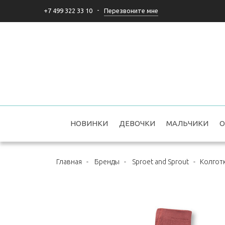
-
Перезвоните мне
+7 499 322 33 10
НОВИНКИ
ДЕВОЧКИ
МАЛЬЧИКИ
О
Главная
-
Бренды
-
Sproet and Sprout
-
Колготк