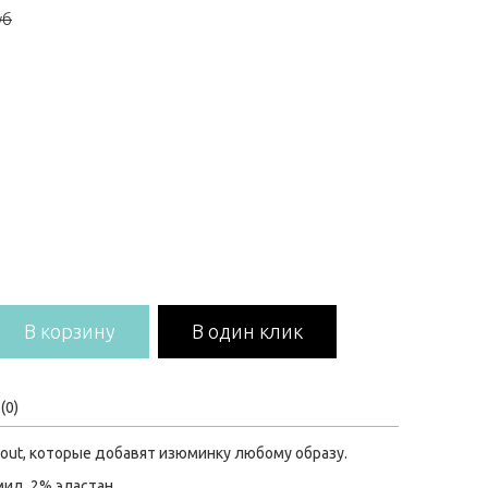
уб
В корзину
В один клик
(0)
out, которые добавят изюминку любому образу.
мид, 2% эластан