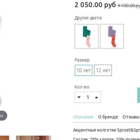
2 050.00 руб
4 100.00 р
Другие цвета:
Размер
10 лет
12 лет
Кол-во:
ия
Описание
О бренде
Отзывы 
Акцентные колготки Sproet&Spr
Состав: 78% хлопок, 20% полиа