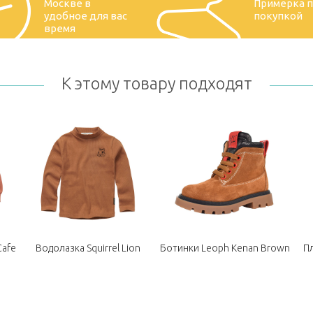
Москве в
Примерка 
удобное для вас
покупкой
время
К этому товару подходят
Cafe
Водолазка Squirrel Lion
Ботинки Leoph Kenan Brown
Пл