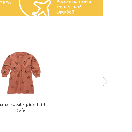
перед
России почтой и
курьерской
службой
атье Sweat Squirrel Print
Cafe