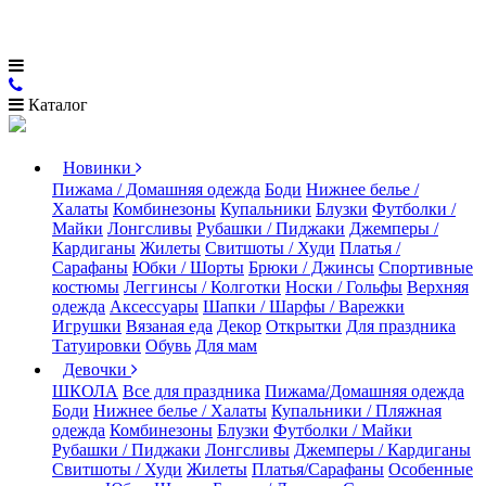
Каталог
Новинки
Пижама / Домашняя одежда
Боди
Нижнее белье /
Халаты
Комбинезоны
Купальники
Блузки
Футболки /
Майки
Лонгсливы
Рубашки / Пиджаки
Джемперы /
Кардиганы
Жилеты
Свитшоты / Худи
Платья /
Сарафаны
Юбки / Шорты
Брюки / Джинсы
Спортивные
костюмы
Леггинсы / Колготки
Носки / Гольфы
Верхняя
одежда
Аксессуары
Шапки / Шарфы / Варежки
Игрушки
Вязаная еда
Декор
Открытки
Для праздника
Татуировки
Обувь
Для мам
Девочки
ШКОЛА
Все для праздника
Пижама/Домашняя одежда
Боди
Нижнее белье / Халаты
Купальники / Пляжная
одежда
Комбинезоны
Блузки
Футболки / Майки
Рубашки / Пиджаки
Лонгсливы
Джемперы / Кардиганы
Свитшоты / Худи
Жилеты
Платья/Сарафаны
Особенные