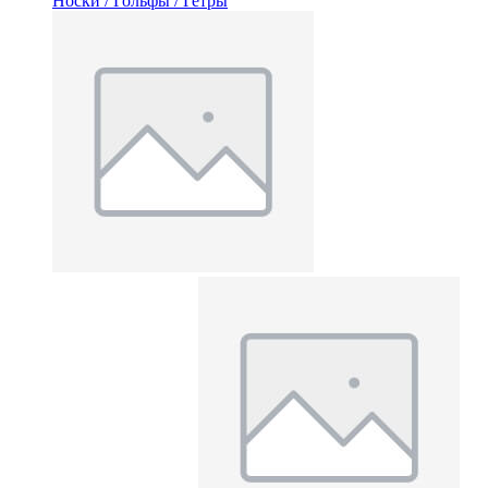
Носки / Гольфы / Гетры