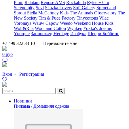
Plum
Ratatam
Repose AMS
Rockahula
Rylee + Cru
Serendipity
Sevi
Skazka Lovers
Soft Gallery
Sproet and
Sprout
Stella McCartney Kids
The Animals Observatory
The
New Society
Tim & Puce Factory
Tinycottons
Vilac
Voronaya
Wauw Capow
Weedo
Weekend House Kids
Wolf&Rita
Wool and Cotton
Wynken
Yokka's dreams
Yporque
Запорожец Heritage
Изобука
Шерри Боббинс
+7 499 322 33 10
-
Перезвоните мне
0 руб
(
0
)
Вход
-
Регистрация
Новинки
Пижама / Домашняя одежда