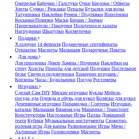
Ожерелья
Бабочки / Галстуки
Очки
Брелоки / Обвесы
Зонты
Сумки / Рюкзаки
Пеналы
Бутылки для воды
Татуировки
Наклейки
Ремни / Подтяжки
Воротники
Косынки/Повязки
Маски
Броши / Значки
Прорезыватели / Грызунки
Полотенца и халаты
Нагрудники
Шкатулки
Косметички
Подарки
Хэллоуин
14 февраля
Подарочные сертификаты
Открытки
Магниты
Малышам
Подарочные Пакеты
Для дома
Для праздника
Декор
Лампы / Ночники
Наклейки на
стену
Холсты
Принты для детской
Подушки
Постельное
белье
Свечи и подсвечники
Хранение игрушек /
Корзины
Часы / Будильники
Посуда
Ростомеры
Игрушки
Сделай Сам DIY
Мягкие игрушки
Куклы
Мебель,
посуда, еда
Одежда и обувь для кукол
Коляски для кукол
Деревянные игрушки
Пирамидки / Сортеры
Игрушки-
каталки
Малышам
Вязаная еда
Машинки / Транспорт
Конструкторы
Настольные Игры
Пазлы
Домашний
театр
Кубики
Музыкальные инструменты
Сюжетно-
ролевая игра
Для ванны
Развивающие Игры
Мячи /
Активные Игры
Головоломки
Магниты
SALE