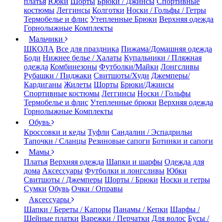
платья
Юбки
Шорты
Брюки / Джинсы
Спортивные
костюмы
Леггинсы
Колготки
Носки / Гольфы / Гетры
Термобелье и флис
Утепленные Брюки
Верхняя одежда
Горнолыжные Комплекты
Мальчики
ШКОЛА
Все для праздника
Пижама/Домашняя одежда
Боди
Нижнее белье / Халаты
Купальники / Пляжная
одежда
Комбинезоны
Футболки/Майки
Лонгсливы
Рубашки / Пиджаки
Свитшоты/Худи
Джемперы/
Кардиганы
Жилеты
Шорты
Брюки/Джинсы
Спортивные костюмы
Леггинсы
Носки / Гольфы
Термобелье и флис
Утепленные брюки
Верхняя одежда
Горнолыжные Комплекты
Обувь
Кроссовки и кеды
Туфли
Сандалии / Эспадрильи
Тапочки / Сланцы
Резиновые сапоги
Ботинки и сапоги
Мамы
Платья
Верхняя одежда
Шапки и шарфы
Одежда для
дома
Аксессуары
Футболки и лонгсливы
Юбки
Свитшоты / Джемперы
Шорты / Брюки
Носки и гетры
Сумки
Обувь
Очки / Оправы
Аксессуары
Шапки / Береты / Капоры
Панамы / Кепки
Шарфы /
Шейные платки
Варежки / Перчатки
Для волос
Бусы /