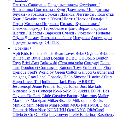
Платья / Сарафаны
Нарядные платья
Футболки /
Лонгсливы
Свитшоты / Худи
Джемперы / Кардиганы
Блузки / Рубашки
Брюки / Джинсы
Леггинсы / Колготки
Боди / Комбинезоны
Юбки
Шорты
Носки / Гольфы /
Гетры
Жилеты / Пиджаки
Пижама
Купальники /
Пляжная одежда
Термобелье и флис
Верхняя одежда
Шапки / Шарфы / Варежки
Сумки / Рюкзаки / Пеналы
Обувь
Для мам
Постельное белье
Игрушки
Аксессуары
Предметы декора
OUTLET
Бренды
Apli Kids
Banana Panda
Beau Loves
Bebe Organic
Bebobio
Billieblush
Bittle Land
Boatilus
BOBO CHOSES
Bonton
Toys
Brick-Box
Bukowski
C'era una volta
Coreyagi
Doma
teatr
Doudou et Compagnie
Egmont Toys
Emile et Ida
Fina
Ejerique
Fred's World by Green Cotton
Gallucci
Gardner and
the gang
Gray Label
Gosoaky
Hello Simone
Histoire d'Ours
Hugo Loves Tiki
Indikidual
Jack Piers
JARRETT
Jesuisencp!
Jeune Premier
Jolijou
Jollein
Just like kids
Kidscase
Kid's Concept
Ko-Ko-Ko
Kukukid
LEOPH
Les
Coyotes De Paris
Little Creative Factory
Macarons
Maileg
Marioinex
Marzipan
Milk&Biscuits
Milk on the Rocks
Minikid
Mini Melissa
Mini Rodini
MOB Paris
MOLO
MP
Denmark
Nico.Nico
NUNUNU
Oeuf NYC
Oli&Carol
Olivio & Co
Olli Ella
Playforever
Pretty Ballerinas
Raspberry