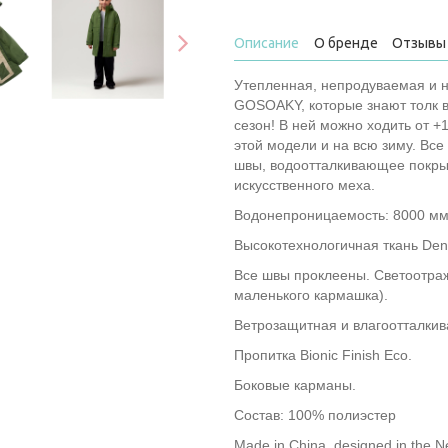
Описание
О бренде
Отзывы 
Утепленная, непродуваемая и н
GOSOAKY, которые знают толк в
сезон! В ней можно ходить от +1
этой модели и на всю зиму. Вс
швы, водоотталкивающее покрыти
искусственного меха.
Водонепроницаемость: 8000 м
Высокотехнологичная ткань Dense
Все швы проклеены. Светоотра
маленького кармашка).
Ветрозащитная и влагоотталки
Пропитка Bionic Finish Eco.
Боковые карманы.
Состав: 100% полиэстер
Made in China, designed in the N