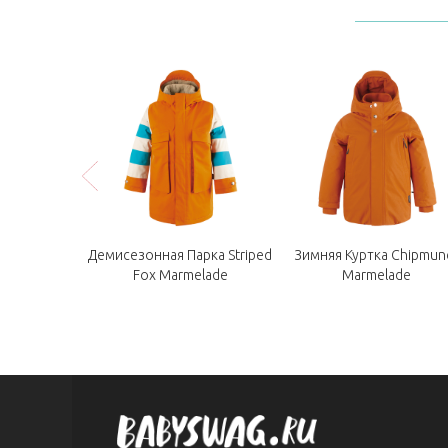
 Chipmunck
Демисезонная Парка Striped
Зимняя Куртка Chipmun
reen
Fox Marmelade
Marmelade