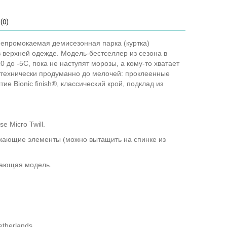
(0)
епромокаемая демисезонная парка (куртка)
 верхней одежде. Модель-бестселлер из сезона в
0 до -5С, пока не наступят морозы, а кому-то хватает
е технически продуманно до мелочей: проклеенные
е Bionic finish®, классический крой, подклад из
м
 Micro Twill.
жающие элементы (можно вытащить на спинке из
вающая модель.
etherlands.