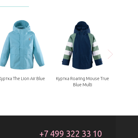
Куртка The Lion Air Blue
Куртка Roaring Mouse True
Куртка Col
Blue Multi
+7 499 322 33 10