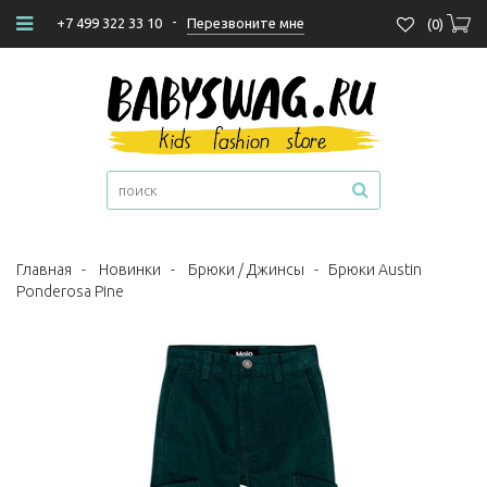
-
Перезвоните мне
+7 499 322 33 10
(
0
)
Главная
-
Новинки
-
Брюки / Джинсы
-
Брюки Austin
Ponderosa Pine