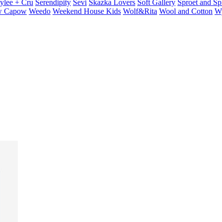
ylee + Cru
Serendipity
Sevi
Skazka Lovers
Soft Gallery
Sproet and Sp
 Capow
Weedo
Weekend House Kids
Wolf&Rita
Wool and Cotton
W