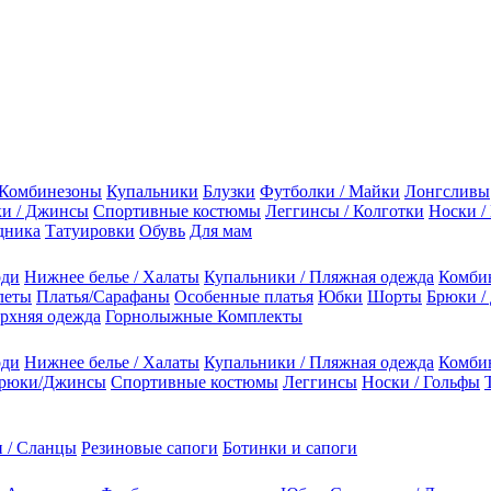
Комбинезоны
Купальники
Блузки
Футболки / Майки
Лонгсливы
и / Джинсы
Спортивные костюмы
Леггинсы / Колготки
Носки /
дника
Татуировки
Обувь
Для мам
оди
Нижнее белье / Халаты
Купальники / Пляжная одежда
Комби
леты
Платья/Сарафаны
Особенные платья
Юбки
Шорты
Брюки /
рхняя одежда
Горнолыжные Комплекты
оди
Нижнее белье / Халаты
Купальники / Пляжная одежда
Комби
рюки/Джинсы
Спортивные костюмы
Леггинсы
Носки / Гольфы
 / Сланцы
Резиновые сапоги
Ботинки и сапоги