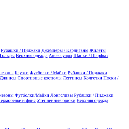
Рубашки / Пиджаки
Джемперы / Кардиганы
Жилеты
 Гольфы
Верхняя одежда
Аксессуары
Шапки / Шарфы /
незоны
Блузки
Футболки / Майки
Рубашки / Пиджаки
 Джинсы
Спортивные костюмы
Леггинсы
Колготки
Носки /
незоны
Футболки/Майки
Лонгсливы
Рубашки / Пиджаки
Термобелье и флис
Утепленные брюки
Верхняя одежда