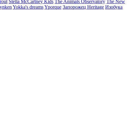
rout
Stella McCartney Kids
The Animals Observatory
The New
ynken
Yokka's dreams
Yporque
Запорожец Heritage
Изобука