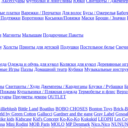
а
Аксессуары
Футболки и лонгсливы
Юбки
Свитшоты / Джемпе
ые платки
Варежки / Перчатки
Для волос
Бусы / Ожерелья
Бабоч
/ Подтяжки
Воротники
Косынки/Повязки
Маски
Броши / Значки
и
Магниты
Малышам
Подарочные Пакеты
у
Холсты
Принты для детской
Подушки
Постельное белье
Свечи
 еда
Одежда и обувь для кукол
Коляски для кукол
Деревянные иг
ьные Игры
Пазлы
Домашний театр
Кубики
Музыкальные инстру
вы
Свитшоты / Худи
Джемперы / Кардиганы
Блузки / Рубашки
Б
Пижама
Купальники / Пляжная одежда
Термобелье и флис
Верхн
суары
Предметы декора
OUTLET
illieblush
Bittle Land
Boatilus
BOBO CHOSES
Bonton Toys
Brick-
rld by Green Cotton
Gallucci
Gardner and the gang
Gray Label
Gosoa
like kids
Kidscase
Kid's Concept
Ko-Ko-Ko
Kukukid
LEOPH
Les Coy
ssa
Mini Rodini
MOB Paris
MOLO
MP Denmark
Nico.Nico
NUNU