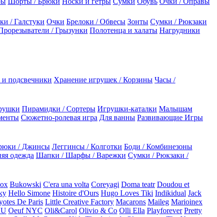
ры
Шорты / Брюки
Носки и гетры
Сумки
Обувь
Очки / Оправы
ки / Галстуки
Очки
Брелоки / Обвесы
Зонты
Сумки / Рюкзаки
Прорезыватели / Грызунки
Полотенца и халаты
Нагрудники
 и подсвечники
Хранение игрушек / Корзины
Часы /
рушки
Пирамидки / Сортеры
Игрушки-каталки
Малышам
менты
Сюжетно-ролевая игра
Для ванны
Развивающие Игры
рюки / Джинсы
Леггинсы / Колготки
Боди / Комбинезоны
яя одежда
Шапки / Шарфы / Варежки
Сумки / Рюкзаки /
Box
Bukowski
C'era una volta
Coreyagi
Doma teatr
Doudou et
ky
Hello Simone
Histoire d'Ours
Hugo Loves Tiki
Indikidual
Jack
otes De Paris
Little Creative Factory
Macarons
Maileg
Marioinex
NU
Oeuf NYC
Oli&Carol
Olivio & Co
Olli Ella
Playforever
Pretty