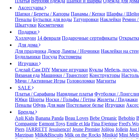
Платья
Верхняя одежда
Шапки и шарфы
Одежда для дом
Аксессуары
Шапки / Береты / Капоры
Панамы / Кепки
Шарфы / Шейн
Пеналы
Бутылки для воды
Татуировки
Наклейки
Ремни 
Шкатулки
Косметички
Подарки
Хэллоуин
14 февраля
Подарочные сертификаты
Открытк
Для дома
Для праздника
Декор
Лампы / Ночники
Наклейки на стен
Будильники
Посуда
Ростомеры
Игрушки
Сделай Сам DIY
Мягкие игрушки
Куклы
Мебель, посуда,
Вязаная еда
Машинки / Транспорт
Конструкторы
Настол
Мячи / Активные Игры
Головоломки
Магниты
SALE
Платья / Сарафаны
Нарядные платья
Футболки / Лонгсли
Юбки
Шорты
Носки / Гольфы / Гетры
Жилеты / Пиджаки
Пеналы
Обувь
Для мам
Постельное белье
Игрушки
Аксес
Бренды
Apli Kids
Banana Panda
Beau Loves
Bebe Organic
Bebobio
B
Compagnie
Egmont Toys
Emile et Ida
Fina Ejerique
Fred's Wo
Piers
JARRETT
Jesuisencp!
Jeune Premier
Jolijou
Jollein
Just 
Marzipan
Milk&Biscuits
Milk on the Rocks
Minikid
Mini Meli