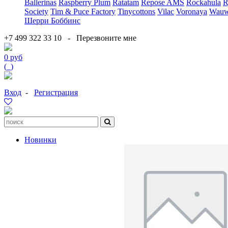
Ballerinas
Raspberry Plum
Ratatam
Repose AMS
Rockahula
R
Society
Tim & Puce Factory
Tinycottons
Vilac
Voronaya
Wauw
Шерри Боббинс
+7 499 322 33 10
-
Перезвоните мне
0 руб
(
0
)
Вход
-
Регистрация
Новинки