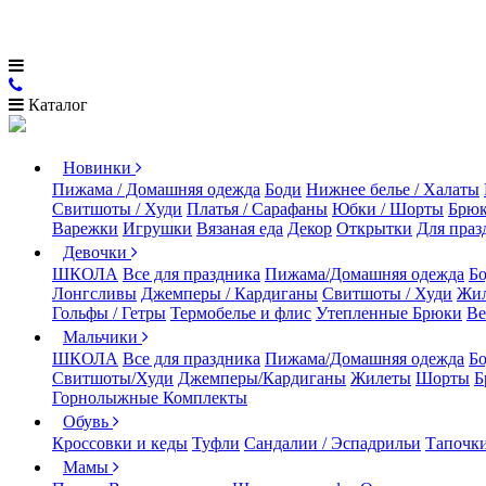
Каталог
Новинки
Пижама / Домашняя одежда
Боди
Нижнее белье / Халаты
Свитшоты / Худи
Платья / Сарафаны
Юбки / Шорты
Брюк
Варежки
Игрушки
Вязаная еда
Декор
Открытки
Для праз
Девочки
ШКОЛА
Все для праздника
Пижама/Домашняя одежда
Б
Лонгсливы
Джемперы / Кардиганы
Свитшоты / Худи
Жи
Гольфы / Гетры
Термобелье и флис
Утепленные Брюки
Ве
Мальчики
ШКОЛА
Все для праздника
Пижама/Домашняя одежда
Б
Свитшоты/Худи
Джемперы/Кардиганы
Жилеты
Шорты
Б
Горнолыжные Комплекты
Обувь
Кроссовки и кеды
Туфли
Сандалии / Эспадрильи
Тапочки
Мамы