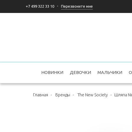
-
Перезвоните мне
+7 499 322 33 10
НОВИНКИ
ДЕВОЧКИ
МАЛЬЧИКИ
О
Главная
-
Бренды
-
The New Society
-
Шляпа Ni