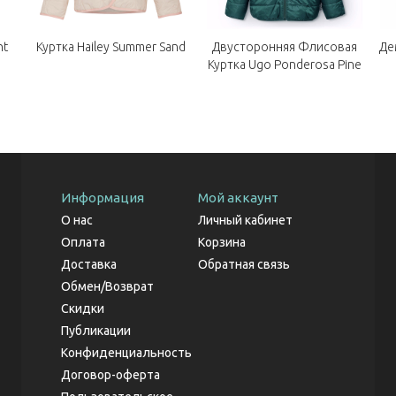
ht
Куртка Hailey Summer Sand
Двусторонняя Флисовая
Де
Куртка Ugo Ponderosa Pine
Информация
Мой аккаунт
О нас
Личный кабинет
Оплата
Корзина
Доставка
Обратная связь
Обмен/Возврат
Скидки
Публикации
Конфиденциальность
Договор-оферта