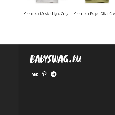
ale Pear
Свитшот Musica Light Grey
Свитшот Polpo Olive Gr