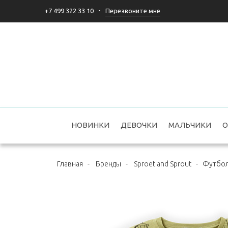
-
Перезвоните мне
+7 499 322 33 10
НОВИНКИ
ДЕВОЧКИ
МАЛЬЧИКИ
О
Главная
-
Бренды
-
Sproet and Sprout
-
Футболк