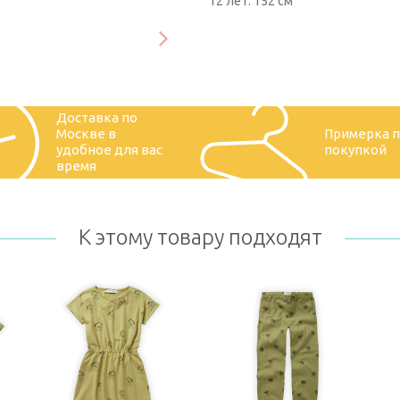
12 лет: 152 см
Доставка по
Москве в
Примерка 
удобное для вас
покупкой
время
К этому товару подходят