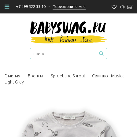
-
Перезвоните мне
+7 499 322 33 10
(
0
)
Главная
-
Бренды
-
Sproet and Sprout
-
Свитшот Musica
Light Grey